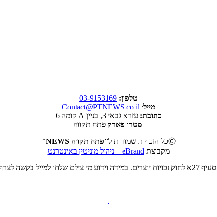
טלפון:
03-9153169
מייל
:
Contact@PTNEWS.co.il
כתובת:
עזרא גבאי 3, בניין A קומה 6
מטרו פארק
פתח תקווה
Ⓒ
כל הזכויות שמורות ל
"פתח תקווה NEWS"
מקבוצת
eBrand – ניהול מוניטין באינטרנט
ט או להסרה.