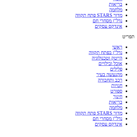
בריאות
מלחמה
מדור STARS פתח תקווה
נדל"ן מסחרי חם
אינדקס עסקים
תפריט
ראשי
נדל"ן בפתח תקווה
הייטק וטכנולוגיה
אוכל ובילויים
פלילים
מהנעשה בעיר
רכב ותחבורה
חנויות
ספורט
חינוך
בריאות
מלחמה
מדור STARS פתח תקווה
נדל"ן מסחרי חם
אינדקס עסקים