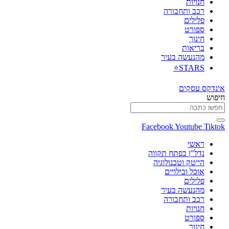
חנויות
רכב ותחבורה
פלילים
ספורט
חינוך
בריאות
מהנעשה בעיר
STARS⭐
אינדקס עסקים
חיפוש
Facebook
Youtube
Tiktok
ראשי
נדל"ן בפתח תקווה
הייטק וטכנולוגיה
אוכל ובילויים
פלילים
מהנעשה בעיר
רכב ותחבורה
חנויות
ספורט
חינוך