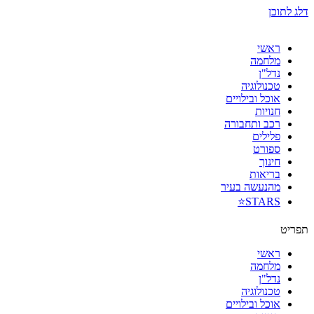
דלג לתוכן
ראשי
מלחמה
נדל"ן
טכנולוגיה
אוכל ובילויים
חנויות
רכב ותחבורה
פלילים
ספורט
חינוך
בריאות
מהנעשה בעיר
STARS⭐
תפריט
ראשי
מלחמה
נדל"ן
טכנולוגיה
אוכל ובילויים