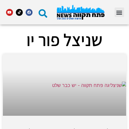
מדור STARS פתח תקווה
שניצל פור יו