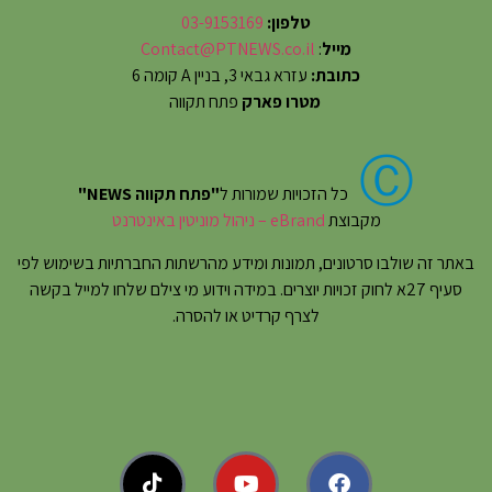
טלפון:
03-9153169
מייל
:
Contact@PTNEWS.co.il
כתובת:
עזרא גבאי 3, בניין A קומה 6
מטרו פארק
פתח תקווה
Ⓒ
כל הזכויות שמורות ל
"פתח תקווה NEWS"
מקבוצת
eBrand – ניהול מוניטין באינטרנט
באתר זה שולבו סרטונים, תמונות ומידע מהרשתות החברתיות בשימוש לפי
סעיף 27א לחוק זכויות יוצרים. במידה וידוע מי צילם שלחו למייל בקשה
לצרף קרדיט או להסרה.