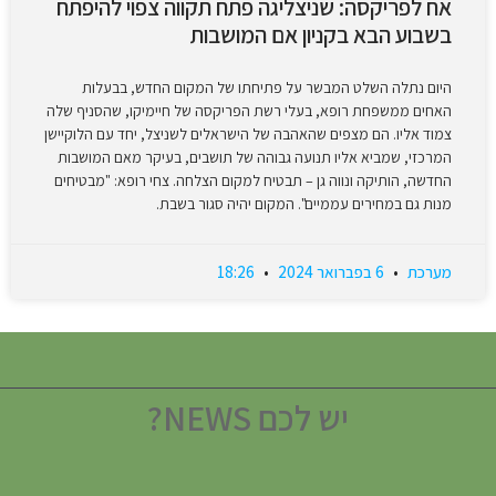
אח לפריקסה: שניצליגה פתח תקווה צפוי להיפתח
בשבוע הבא בקניון אם המושבות
היום נתלה השלט המבשר על פתיחתו של המקום החדש, בבעלות
האחים ממשפחת רופא, בעלי רשת הפריקסה של חיימיקו, שהסניף שלה
צמוד אליו. הם מצפים שהאהבה של הישראלים לשניצל, יחד עם הלוקיישן
המרכזי, שמביא אליו תנועה גבוהה של תושבים, בעיקר מאם המושבות
החדשה, הותיקה ונווה גן – תבטיח למקום הצלחה. צחי רופא: "מבטיחים
מנות גם במחירים עממיים". המקום יהיה סגור בשבת.
מערכת
6 בפברואר 2024
18:26
יש לכם NEWS?