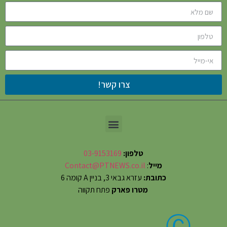
צרו קשר!
טלפון:
03-9153169
מייל
:
Contact@PTNEWS.co.il
כתובת:
עזרא גבאי 3, בניין A קומה 6
מטרו פארק
פתח תקווה
Ⓒ