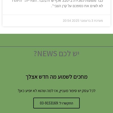
כבר מוצעות למכירה ב-320 אלף ש"ח בלבד. העירייה: "היזהרו
לא לשים את כספכם על קרן הצבי".
מערכת
3 בדצמבר 2025
20:54
יש לכם NEWS?
מחכים לשמוע מה חדש אצלך
לכל עסק יש סיפור מעניין, אז למה שהוא לא יופיע כאן?
התקשרו ל: 03-9153169