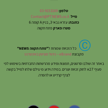
טלפון:
03-9153169
מייל
:
Contact@PTNEWS.co.il
כתובת:
עזרא גבאי 3, בניין A קומה 6
מטרו פארק
פתח תקווה
Ⓒ
כל הזכויות שמורות ל
"פתח תקווה NEWS"
מקבוצת
eBrand – ניהול מוניטין באינטרנט
באתר זה שולבו סרטונים, תמונות ומידע מהרשתות החברתיות בשימוש לפי
סעיף 27א לחוק זכויות יוצרים. במידה וידוע מי צילם שלחו למייל בקשה
לצרף קרדיט או להסרה.