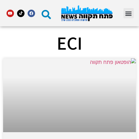
מדור STARS פתח תקווה
ECI