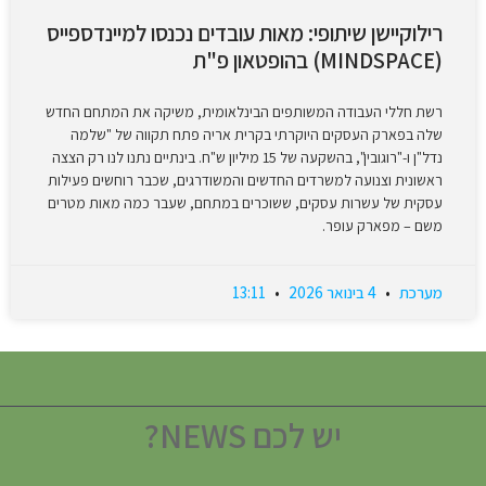
רילוקיישן שיתופי: מאות עובדים נכנסו למיינדספייס
(MINDSPACE) בהופטאון פ"ת
רשת חללי העבודה המשותפים הבינלאומית, משיקה את המתחם החדש
שלה בפארק העסקים היוקרתי בקרית אריה פתח תקווה של "שלמה
נדל"ן ו-"רוגובין", בהשקעה של 15 מיליון ש"ח. בינתיים נתנו לנו רק הצצה
ראשונית וצנועה למשרדים החדשים והמשודרגים, שכבר רוחשים פעילות
עסקית של עשרות עסקים, ששוכרים במתחם, שעבר כמה מאות מטרים
משם – מפארק עופר.
מערכת
4 בינואר 2026
13:11
יש לכם NEWS?