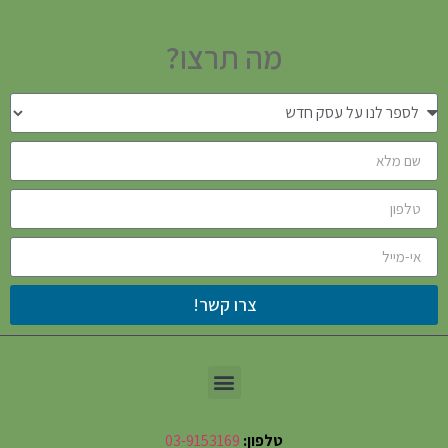
מה תרצו?
צרו קשר!
טלפון:
03-9153169