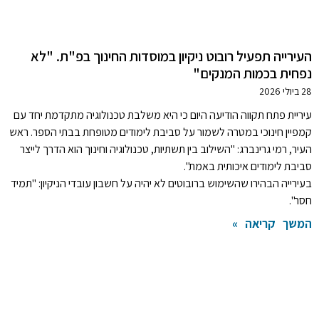
העירייה תפעיל רובוט ניקיון במוסדות החינוך בפ"ת. "לא
נפחית בכמות המנקים"
28 ביולי 2026
עיריית פתח תקווה הודיעה היום כי היא משלבת טכנולוגיה מתקדמת יחד עם
קמפיין חינוכי במטרה לשמור על סביבת לימודים מטופחת בבתי הספר. ראש
העיר, רמי גרינברג: "השילוב בין תשתיות, טכנולוגיה וחינוך הוא הדרך לייצר
סביבת לימודים איכותית באמת".
בעירייה הבהירו שהשימוש ברובוטים לא יהיה על חשבון עובדי הניקיון: "תמיד
חסר".
המשך קריאה »