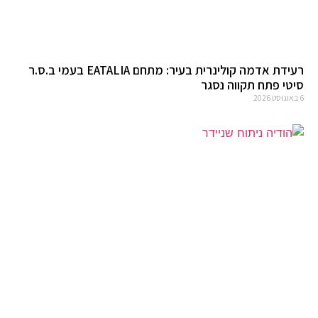
רעידת אדמה קולינרית בעיר: מתחם EATALIA בעמי ב.ס.ר
סיטי פתח תקווה נסגר
6 באוגוסט 2026