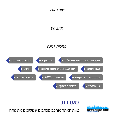
שיר זוארץ
אתניקס
מחכות לנינט
,
,
,
אגף התרבות בעיריית פ"ת
אתניקס
הפארק הגדול
,
,
,
זאב נחמה
יום העצמאות פתח תקווה
נינט
,
,
,
עיריית פתח תקווה
עצמאות 2023
רמי גרינברג
,
שי זוארץ
תמיר קליסקי
מערכת
צוות האתר מורכב מכתבים שנושמים את פתח