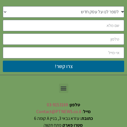
צרו קשר!
טלפון:
03-9153169
מייל
:
Contact@PTNEWS.co.il
כתובת:
עזרא גבאי 3, בניין A קומה 6
מטרו פארק
פתח תקווה