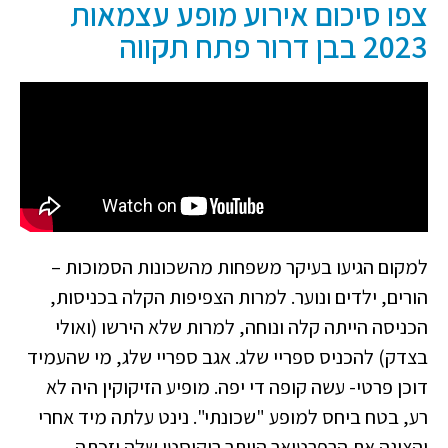
צפו סיכום אירוע מופע עצמאות
2023 בבן דרור פתח תקווה
למקום הגיעו בעיקר משפחות מהשכונות הסמוכות –
הורים, ילדים ונוער. למרות הצפיפות הקלה בכניסות,
הכניסה הייתה קלה ונוחה, למרות שלא הירשו (ואולי
בצדק) להכניס ספריי שלג. אגב ספריי שלג, מי שהעמיד
דוכן פרטי- עשה קופה די יפה. מופיע הזיקוקין היה לא
רע, בטח ביחס למופע "שכונתי". נינט עלתה מיד אחרי
והציגה את הרפרטואר היותר רוקיסטי שלה וזכתה