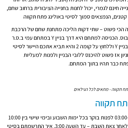
ייה חינם לגמרי, יכול לחנות בחנייה הציבורית ברחוב שחם,
טנים, הנמצאים סמוך לסיטי באולינג פתח תקווה
זה הכי פשוט – שתי דקות הליכה מתחנת שחם של הרכבת
הקלה ומציר ז'בוטינסקי העמוס בתחנות אוטובוס. הכניסה למתחם היא דרך בניין Y במתחם עמי ב.ס.ר
סיטי. מהחניה הקרקעית להיכנס למעלית של בניין Y וללחוץ על קומה 2 והיא תביא אתכם היישר לסיטי
ון אז פשוט להיכנס ללובי הבניין ולפנות למעליות
תח תקווה - מתאים לכל הגילאים
תח תקווה
שעות הפתיחה מ-10:00 בבוקר עד הסגירה ב-03:00 לפנות בוקר בכל ימות השבוע ובימי שישי בין 10:00
ל-. 15:00. בשבת המקום סגור אך נפתח שעה לאחר צאת השבת – עד השעה 3:00. איך התרשמתם בסיטי