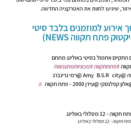
יזור, שיגיעו לחוות את האטרקציה החדשה.
וך אירוע למוזמנים בלבד סיטי
וק פתח תקווה NEWS)
התקיים אתמול בסיטי באולינג מתחם
קווה
#פתחתקווה
#מכוניותמתנגשות
@עריית_פתח_תקווה @Amy B.S.R city @רמי גרינברג
י @עידן 2000 - פתח תקווה
♬
 - 12 מסלולי באולינג