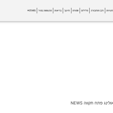
חנויות
רכב ותחבורה
פלילים
ספורט
חינוך
בריאות
מהנעשה בעיר
STARS⭐