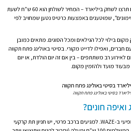
מחיר משחק באולינג לאדם יחיד: 42 ש"ח. אם תרצו לשחק ביליארד – המחיר לשולחן הוא 60 ש"ח לשעת
ונים", שמוטענים באמצעות כרטיס נטען שמחויב לפי
קום בילוי לכל הגילאים ומכל הסוגים. מתאים כמובן
 חברים, ואפילו לדייט מקורי. בסיטי באולינג פתח תקווה
 לאירוע רב משתתפים – בין אם זה יום הולדת, או יום
 מבעוד מועד ולהזמין מקום.
ביליארד בסיטי באולינג פתח תקווה
 ואיפה חונים?
איך מגיעים? סיטי באולינג פתח תקווה כבר מופיעי ב-WAZE. למגיעים ברכב פרטי, יש חניון תת קרקעי
צמוד, שהחנייה בו היא שעתיים חינם ללקוחות המשלמים 100 ש"ח ומעלה (וסביר להניח שתוציאו יותר