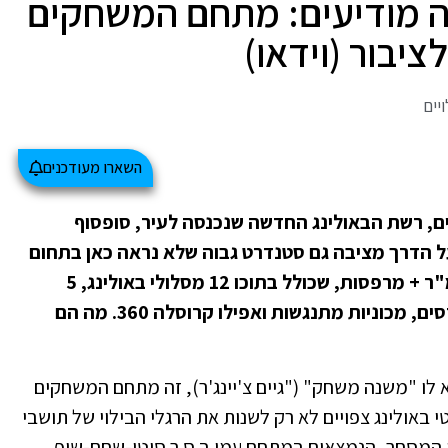
וה מודיעים: מתחם המשחקים
ציבור (וידאו)
יים
השארו מעודכנים
, רשת הבאולינג החדשה שנכנסה לעיר, סופסוף
ל הדרך מציבה גם סטנדרט גבוה שלא נראה כאן בתחום
בילוי המשחקים. שטח מקורה של כ-2500 מ"ר + מרפסות, שכולל בתוכו 12 מסלולי באולינג, 5
שולחנות ביליארד, עשרות מכונות וידאו ופרסים, מכוניות מתנגשות ואפילו קרוסלה 360. מה הם
לו "משנה משחק" ("גיים צ'יינג'ר), זה מתחם המשחקים
י באולינג צפויים לא רק לשנות את הרגלי הבילוי של תושבי
 המסחר, הנמצאים במתחם עמי ב.ס.ר סיטי-שחם-שופ