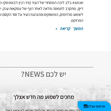
שנמצא בלב ליבה המסחרי של העיר (ציר רבין-ז'בוטינסקי-
דיין), מתקרב לתפוסה מלאה לאחר רצף של עסקאות ענק. יצ
לשמוע מהיזמים, המשווקים ומהנהגת העיר על סוד הקסם ש
הפרויקט.
המשך קריאה »
יש לכם NEWS?
מחכים לשמוע מה חדש אצלך
פרסמו אצלנו
לכל עסק יש סיפור מעניין, אז למה שהוא לא יופיע כאן?