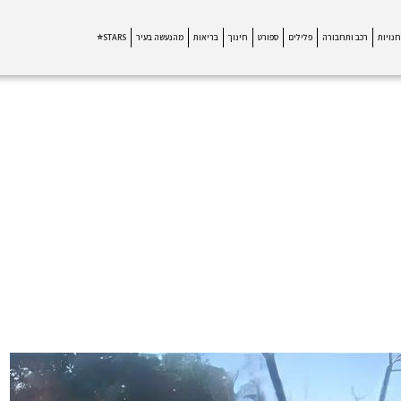
חנויות
רכב ותחבורה
פלילים
ספורט
חינוך
בריאות
מהנעשה בעיר
STARS⭐