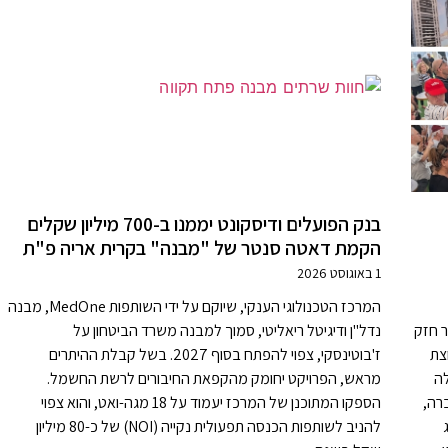
בנק הפועלים ודיסקונט יממנו ב-700 מיליון שקלים
הקמת דאטה סנטר של "מבנה" בקרית אריה פ"ת
1 באוגוסט 2026
המרכז הטכנולוגי הענקי, שיוקם על ידי השותפות MedOne, מבנה
ר חזק
נדל"ן ודיגיטל ריאליטי, סמוך למבנה משרד הביטחון על
צת
ז'בוטינסקי, צפוי להפתח בסוף 2027. בשל קבלת ההיתרים
לה
מראש, הפרויקט יחומק מהקפאת החיבורים לרשת החשמל.
רה,
הספקו המתוכנן של המרכז יעמוד על 18 מגה-ואט, והוא צפוי
להניב לשותפות הכנסה תפעולית נקייה (NOI) של כ-80 מיליון