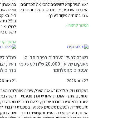
ראש העיר קורא לתושבים להכין את המרחבים
בתיאטרון "
המוגנים הפרטיים, אך מדגיש: בשלב זה אין כל
וגוללה את 
שינוי בהנחיות פיקוד העורף.
המשך קריאה »
לכולנו איך
הקשים ביות
המשך קריא
בשורה לבעלי העסקים בפתח תקווה:
סמ"ר ליא
מענקים של עד 20,000 ש"ח למשקמי
העיר, יצ
העסקים מהמלחמה
בדרום לבנ
22 ביוני 2026
21 ביוני 2026
בעקבות נזקי מלחמת "שאגת הארי", עיריית פתח
תקווה, בשיתוף הסוכנות היהודית וקרן תובענות
הקשה באזור
ייצוגיות (באמצעות חברת יעדים), יוצאות בתוכנית
ותמר ערד, 
סיוע מיוחדת לעסקים מקומיים שנפגעו. במסגרת
גרינברג: "
המיזם, תוענק תמיכה כספית ומקצועית רחבה
אותה בתקו