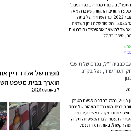
התפוז", בשכונת מגוריה בכפר גנים ג'
מסע הייסורים והתקווה, שעברה מאז
ה-7 באוקטובר 2023. עד השחרור של בתה
ב-25 בינואר 2025. "הסיפור שלה נותן השראה
 אפשר להישאר אופטימיים גם ברגעים
ר", סיפרו בקהל.
ה »
ב כבביה ז"ל, נכדם של תושבי
חק ותמר ערד, נפל בקרב
גופתו של אלדר דיין או
ון
הוארך בבית משפט השל
7 באוגוסט 2026
לוחם השריון בן 20, נהרג בתקרית פגיעת הטנק
 תיבנית. הוא נכדם האהוב של יצחק
תושבי פתח תקווה. ראש העיר רמי
העירייה תעמוד לצד המשפחה ותלווה
פה הקשה". באותה תקרית נפלו