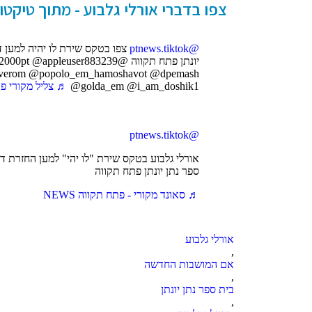
צפו בדברי אורלי גלבוע - מתוך טיקטוק פ
@ptnews.tiktok
צפו בטקס שירת לו יהיה למען ד
יונתן פתח תקווה @@appleuser883239
dverom @popolo_em_hamoshavot @dpemash
@golda_em @i_am_doshik1
♬ צליל מקורי פתח 
@ptnews.tiktok
אורלי גלבוע בטקס שירת "לו יהי" למען החזרת ד
ספר נתן יונתן פתח תקווה
♬ סאונד מקורי - פתח תקווה NEWS
אורלי גלבוע
,
אם המושבות החדשה
,
בית ספר נתן יונתן
,