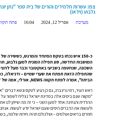
צפו: עשרות תלמידים והורים של בית ספר "נתן יונתן
גלבוע (וידאו)
מערכת
אפריל 12, 2024
16:04
פתח תקוו
כ-150 איש נכחו בטקס המיוחד והמרגש, כששירה ש
המושבות החדשה, סוג תפילה המונית למען גלבוע, ת
השכונה, שנחטפה בשביעי באוקטובר וכבר מעל לחצי ש
שהתפילה הזאת תפתח את שערי שמיים – ודניאלה, כמו
הביתה", אמרה לפתח תקווה NEWS, אורלי, אמה של דניאלה.
ראש העיר, רמי גרינברג, גם כן הגיע לטקס ונשא דברים: "אנ
"מקווה שגם בימים אלה במדינת ישראל נצליח לשמור על ה
ההדדית והנתינה אחד למען השני – כי זה מה שייתן לנו א
ולעשות את הדברים היפים שעם ישראל יודע לעשות. אנחנו 
חוזרים בריאים ושלמים – ושלכולם תהיה חירות שלמה, בשורו