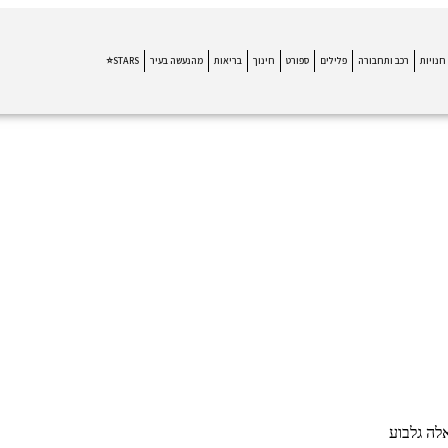
חנויות
רכב ותחבורה
פלילים
ספורט
חינוך
בריאות
מהנעשה בעיר
STARS⭐