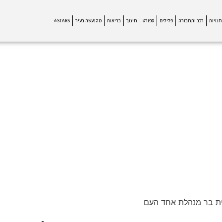
חנויות
רכב ותחבורה
פלילים
ספורט
חינוך
בריאות
מהנעשה בעיר
STARS⭐