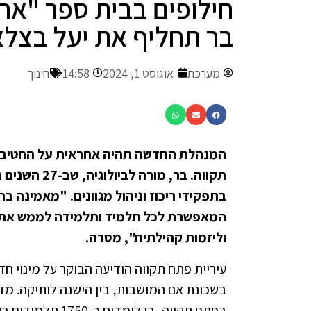
חילופים בבית ספר "אח
בר תחליף את יעל בצל
מערכת
אוגוסט 1, 2024
14:58
חינוך
המנהלת החדשה תהיה אחראית על החטיבה ו
תקווה. בר, מ
בתפקידי ריכוז וניהול מגוונים. "מאמינה בח
המאפשרת לכל תלמיד ותלמידה לממש את יכ
וליזמות קהילתית", מסרה.
עיריית פתח תקווה הודיעה הבוקר על מינוי 
בשכונת אם המושבות, בין הישנה לותיקה. מ
בפתח תקווה, בו ל