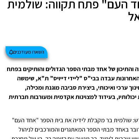
ד העם" פתח תקווה: שולמית
אל
השארו מעודכנים
התיכון של אחד מבתי הספר הגדולים והותיקים בפתח
ורה לביולוגיה, שב-27 השנים האחרונות עבדה בבי"ס "ליידי דייויס" ת"א, שימשה
ינוך ערכי ואיכותי, ביצירת סביבה מוגנת ומכילה,
ולותיו, בעידוד למצוינות אקדמית ומעורבות חברתית
חדש: שולמית בר מקבלת לידיה את בית הספר "אחד העם"
דובר באחד מבתי הספר המאתגרים והמורכבים לניהול
ומדים כ-1750 תלמידים בשש שכבות לימוד. בר מגיעה עם רזומה רב, הן של מחנכת