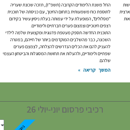
שות
החל משנת הלימודים הקרובה (תשפ"ז), תזכה שכונת שעריה
ארצית
לתוספת כוח משמעותית בתחום החינוך, עם כניסתה של תוכנית
אות
"מסלולים", המופעלת על ידי עמותה בעלת ניסיון עשיר בקידום
רצפים חינוכיים וצמצום פערים חברתיים ולימודיים.
התוכנית החדשה תספק מעטפת פדגוגית ומקצועית שלמה לילדי
השכונה, כבר מהשלבים המוקדמים ביותר של חייהם, במטרה
להעניק להם את הכלים הנדרשים להצלחה, לצמצם פערים
שפתיים ולימודיים, ולהעלות את תחושת המסוגלות והביטחון העצמי
שלהם.
המשך קריאה »
רכיבי פרסום יוני-יולי 26
במבצע!