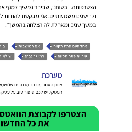
הצטרפותה. "בטוחני, שביחד נמשיך למנף את
ולהישגים משמעותיים. אני מבקשת להודות ל
במשך שנים ומאחלת לה הצלחה בהמשך".
,
,
אחד העם פתח תקווה
אם המושבות
בית
,
,
עיריית פתח תקווה
רמי גרינברג
שולמית
מערכת
צוות האתר מורכב מכתבים שנושמים
העסקי. יש לכם סיפור טוב על עסק חדש בפתח תק
את כל החדשות 