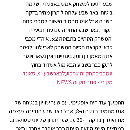
שבע הגיעו למשחק אמש באצטדיון שלמה
ביטוח. באר שבע עלתה ליתרון מהיר בדקה
השניה אבל אנס מחמיד הישווה למכבי פתח
תקווה. באר שבע החזירה עם עוד רביעייה
והמשחק הסתיים בתבוסה 5:2. אוהדי מכבי
קראו לקראת הסיום המשחק לאבי לוזון לפטר
את המאמן דן רומן. בינתיים רומן נשאר וינסה
לתקן כבר בשבוע הבא מול אשדוד בחוץ
#מכביפתחקווה
#הפועלבארשבע
♬ סאונד
מקורי - פתח תקווה NEWS
ההמשך עוד היה אופטימי, עם שער שוויון בנגיחה של
אנס מחמיד בדקה ה-8, אבל באר שבע החזירה לעצמה
את היתרון בדקה ה-36 עם שער יתרון של יוני סטויאנוב.
במחצית השנייה זאת הייתה כבר אופרה אחרת ובאר