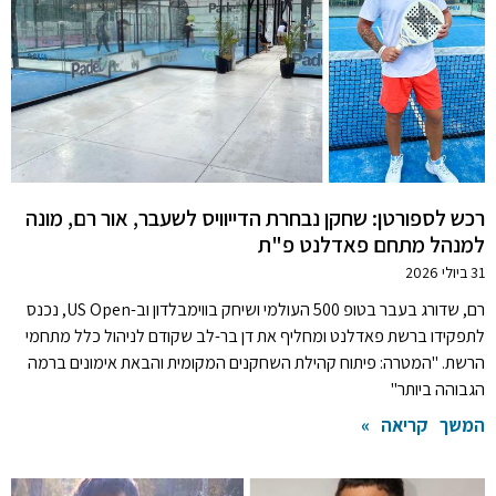
רכש לספורטן: שחקן נבחרת הדייוויס לשעבר, אור רם, מונה
למנהל מתחם פאדלנט פ"ת
31 ביולי 2026
רם, שדורג בעבר בטופ 500 העולמי ושיחק בווימבלדון וב-US Open, נכנס
לתפקידו ברשת פאדלנט ומחליף את דן בר-לב שקודם לניהול כלל מתחמי
הרשת. "המטרה: פיתוח קהילת השחקנים המקומית והבאת אימונים ברמה
הגבוהה ביותר"
המשך קריאה »