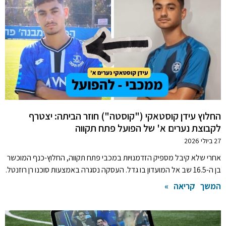
החלוץ עידן קוסטאקי ("קוסטה") חוזר הביתה: יצטרף
לקבוצת נערים א' של הפועל פתח תקווה
27 ביולי 2026
אחרי שלא קיבל מספיק הזדמנויות במכבי פתח תקווה, החלוץ-כנף המוכשר
בן ה-16.5 שב אל המועדון בו גדל. העסקה נסגרה באמצעות סוכנו רן רוזנטל.
המשך קריאה »