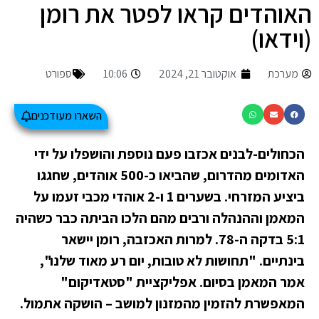
האוהדים קראו לפטר את רומן
(וידאו)
מערכת
אוקטובר 21, 2024
10:06
ספורט
השארו מעודכנים
הכחולים-לבנים אכזבו פעם נוספת והושפלו על ידי
האדומים מהדרום, שהביאו כ-500 אוהדים, שחגגו
ביציע המזרחי. בשערים 1 ו-2 אוהדי מכבי זעמו על
המאמן וההנהלה ורבים מהם הלכו הביתה כבר כשהיה
5:1 בדקה ה-78. למרות האכזבה, רומן יישאר
בינתיים. "תחושות לא טובות, יום רע מאוד שלנו",
אמר המאמן בסיום. אפליקציית "סטאדיקום"
המאפשרת להזמין מהמזנון למושב – הושקה אתמול.