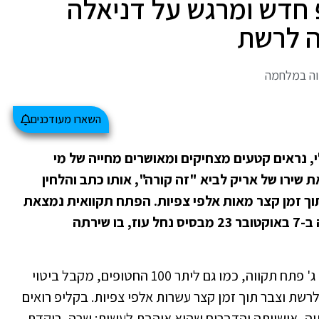
פ חדש ומרגש על דניאלה
ה לרשת
וה במלחמה
השארו מעודכנים
, נראים קטעים מצחיקים ומאושרים מחייה של מי
שירו של אריק לביא "זה קורה", אותו כתב והלחין
וך זמן קצר מאות אלפי צפיות. הפתח תקוואית נמצאת
בשבי החמאס כבר 418 ימים, מאז שנחטפה ב-7 באוקטובר 23 מבסיס נחל עוז, בו שירתה
החשש לשלומה של דניאלה גלבוע מכפר גנים ג' פתח תקווה, כמו גם ליתר 100 החטופים, מקבל ביטוי
שת וצבר תוך זמן קצר עשרות אלפי צפיות. בקליפ רואים
יה, אישיותה והדברים שהיא אוהבת לעשות: שרה, רוקדת,