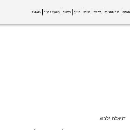
חנויות
רכב ותחבורה
פלילים
ספורט
חינוך
בריאות
מהנעשה בעיר
STARS⭐