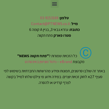
טלפון:
03-9153169
מייל
:
Contact@PTNEWS.co.il
כתובת:
עזרא גבאי 3, בניין A קומה 6
מטרו פארק
פתח תקווה
Ⓒ
כל הזכויות שמורות ל
"פתח תקווה NEWS"
מקבוצת
eBrand – ניהול מוניטין באינטרנט
באתר זה שולבו סרטונים, תמונות ומידע מהרשתות החברתיות בשימוש לפי
סעיף 27א לחוק זכויות יוצרים. במידה וידוע מי צילם שלחו למייל בקשה
לצרף קרדיט או להסרה.