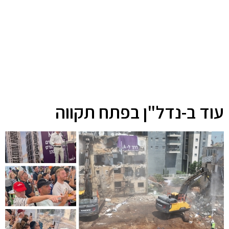
עוד ב-נדל"ן בפתח תקווה