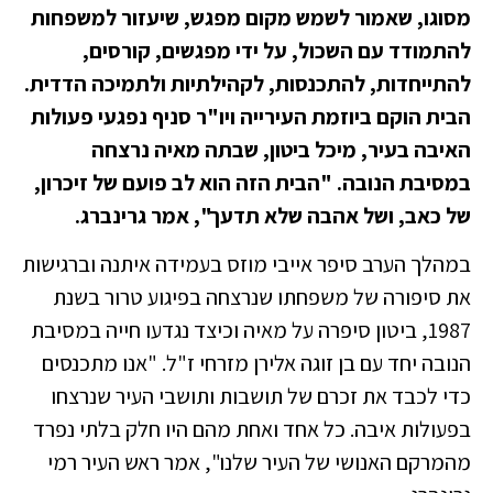
מסוגו, שאמור לשמש מקום מפגש, שיעזור למשפחות
להתמודד עם השכול, על ידי מפגשים, קורסים,
להתייחדות, להתכנסות, לקהילתיות ולתמיכה הדדית.
הבית הוקם ביוזמת העירייה ויו"ר סניף נפגעי פעולות
האיבה בעיר, מיכל ביטון, שבתה מאיה נרצחה
במסיבת הנובה. "הבית הזה הוא לב פועם של זיכרון,
של כאב, ושל אהבה שלא תדעך", אמר גרינברג.
במהלך הערב סיפר אייבי מוזס בעמידה איתנה וברגישות
את סיפורה של משפחתו שנרצחה בפיגוע טרור בשנת
1987, ביטון סיפרה על מאיה וכיצד נגדעו חייה במסיבת
הנובה יחד עם בן זוגה אלירן מזרחי ז"ל. "אנו מתכנסים
כדי לכבד את זכרם של תושבות ותושבי העיר שנרצחו
בפעולות איבה. כל אחד ואחת מהם היו חלק בלתי נפרד
מהמרקם האנושי של העיר שלנו", אמר ראש העיר רמי