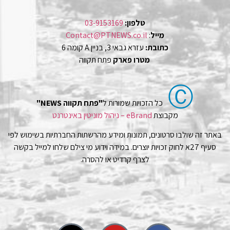
טלפון:
03-9153169
מייל
:
Contact@PTNEWS.co.il
כתובת:
עזרא גבאי 3, בניין A קומה 6
מטרו פארק
פתח תקווה
Ⓒ
כל הזכויות שמורות ל
"פתח תקווה NEWS"
מקבוצת
eBrand – ניהול מוניטין באינטרנט
באתר זה שולבו סרטונים, תמונות ומידע מהרשתות החברתיות בשימוש לפי
סעיף 27א לחוק זכויות יוצרים. במידה וידוע מי צילם שלחו למייל בקשה
לצרף קרדיט או להסרה.