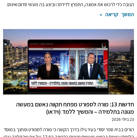
הנובה כדי לרכוש את אמונה, התפרץ לדירתה וביצע בה מעשי סדום ואינוס.
המשך קריאה »
חדשות 13: מורה לספורט מפתח תקווה נאשם במעשה
מגונה בתלמידה – והמשיך ללמד (וידאו)
23 ביולי 2026
הורים בבית ספר יסודי בעיר גילו בדרך הקשה כי מורה לספורט ומחנך במוסד
הלימודי נאשם בביצוע מעשים מגונים בקטינה בת 13. על אף שהתלונה נגדו