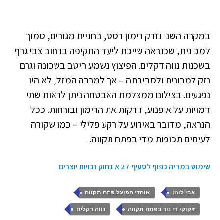
במקרה השני נזרק רימון רסס, בחניית מגורים, סמוך
למכונית, שכנראה שייכת ליעד התקיפה ברחוב צבי גרף
בשכנות נווה דקלים. הפיצוץ נשמע היטב בשכונה וגרם
נזק למכונית ולסביבתה – אך למרבה המזל, לא היו
נפגעים. בצילום ממצלמת האבטחה ניתן לראות שתי
דמויות על אופנוע, זורקות את הרימון ובורחות. ככל
הנראה, מדובר באירוע על רקע פלילי – כמו שקורה
לעיתים תכופות מדי בפתח תקווה.
שימוש במדיה כפוף לסעיף 27 א בחוק זכויות יוצרים
,
,
אבי לוזון
אוהדי הפועל פתח תקווה
,
,
זיקוקי די נור בפתח תקווה
נווה דקלים