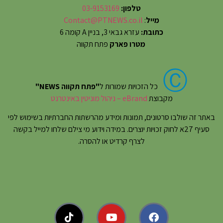
טלפון:
03-9153169
מייל
:
Contact@PTNEWS.co.il
כתובת:
עזרא גבאי 3, בניין A קומה 6
מטרו פארק
פתח תקווה
Ⓒ
כל הזכויות שמורות ל
"פתח תקווה NEWS"
מקבוצת
eBrand – ניהול מוניטין באינטרנט
באתר זה שולבו סרטונים, תמונות ומידע מהרשתות החברתיות בשימוש לפי
סעיף 27א לחוק זכויות יוצרים. במידה וידוע מי צילם שלחו למייל בקשה
לצרף קרדיט או להסרה.