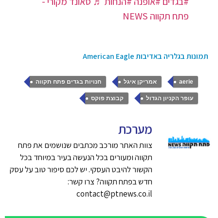
#בגדים
#אופנה
#הנחות
♬ סאונד מקורי -
פתח תקווה NEWS
תמונות בגלריה באדיבות American Eagle
,
,
,
aerie
אמריקן איגל
חנויות בגדים פתח תקווה
,
עופר הקניון הגדול
קבוצת פוקס
מערכת
צוות האתר מורכב מכתבים שנושמים את פתח
תקווה ומעורים בכל הנעשה בעיר במיוחד בכל
הקשור להיבט העסקי. יש לכם סיפור טוב על עסק
חדש בפתח תקווה? צרו קשר:
contact@ptnews.co.il