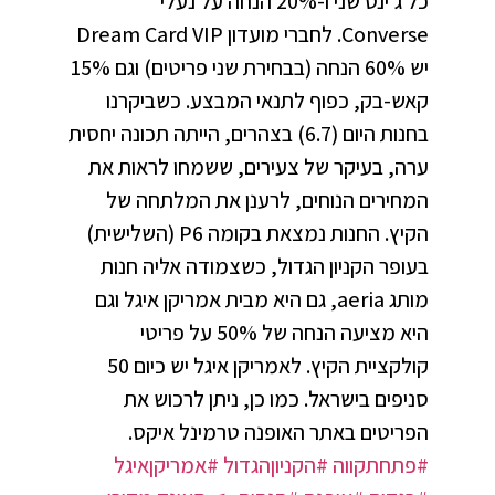
כל ג'ינס שני ו-20% הנחה על נעלי
Converse. לחברי מועדון Dream Card VIP
יש 60% הנחה (בבחירת שני פריטים) וגם 15%
קאש-בק, כפוף לתנאי המבצע. כשביקרנו
בחנות היום (6.7) בצהרים, הייתה תכונה יחסית
ערה, בעיקר של צעירים, ששמחו לראות את
המחירים הנוחים, לרענן את המלתחה של
הקיץ. החנות נמצאת בקומה P6 (השלישית)
בעופר הקניון הגדול, כשצמודה אליה חנות
מותג aeria, גם היא מבית אמריקן איגל וגם
היא מציעה הנחה של 50% על פריטי
קולקציית הקיץ. לאמריקן איגל יש כיום 50
סניפים בישראל. כמו כן, ניתן לרכוש את
הפריטים באתר האופנה טרמינל איקס.
#פתחתקווה
#הקניוןהגדול
#אמריקןאיגל