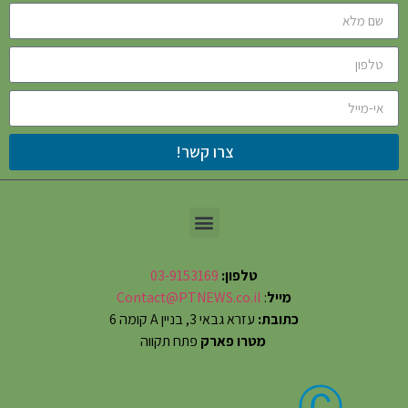
צרו קשר!
טלפון:
03-9153169
מייל
:
Contact@PTNEWS.co.il
כתובת:
עזרא גבאי 3, בניין A קומה 6
מטרו פארק
פתח תקווה
Ⓒ