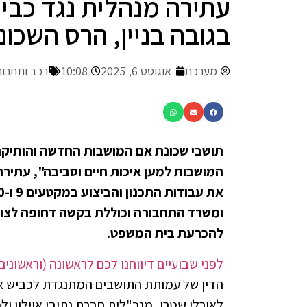
עתירה מנהלית נגד כבי
בגובה בניין, הרס השכונ
מערכת
אוגוסט 6, 2025
10:08
רכב ותחבור
תושבי שכונת אם המושבות החדשה והותיקה
המושבות למען איכות חיים וסביבה", עתיר
ומשרד התחבורה וכוללת בקשה דחופה לצו ב
להכרעת בית המשפט.
לפני שבועיים דיווחנו לכם לראשונה (וראשונים
הדין של עמותת התושבים המתנגדת לכביש אם
לאורלי שטרן, מנכ"לית חברת נתיבי איילון 