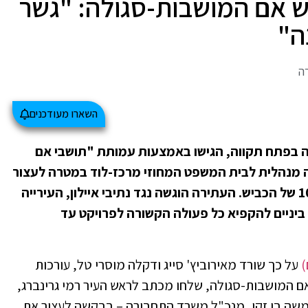
ש אם המושבות-סגולה: "גשר
ה"
ה
השארו מעודכנים
 בפתח תקווה, הגישו באמצעות עמותת "תושבי אם
ה מנהלית לבית המשפט המחוזי מרכז-לוד במטרה לעצור
את עבודות התכנון והביצוע במקטעים 9 ו-10 של הכביש. העתירה הוגשה נגד נתיבי איילון, העירייה
יניים להקפיא כל פעולה הקשורה לפרויקט עד
)
על כך שורד מאירוביץ' סייג ודקלה מוסרי טל, עורכות
 המושבות-סגולה, שלחו מכתב לראש העיר רמי גרינברג,
ולמשה בן זקן, מנכ"ל משרד התחבורה – בבקשה לעצור את