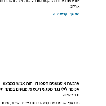
ויתניע את העבודות להקמת התחנה המרכזית החדשה ברחו
אורלוב.
המשך קריאה »
ארבעה אופנוענים חטפו דו"חות אמש במבצע
אכיפה לילי נגד מפגעי רעש ואופנועים בפתח תק
11 ביולי 2026
גם בסוף השבוע האחרון פעלו כוחות השיטור העירוני, סיירת