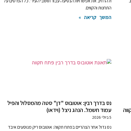
ב
ולהרחיב את אפשרויות הנסיעה עבור תושבי העיר". כל הפרטים על
התחנות והקווים.
המשך קריאה »
נס בדרך רבין: אוטובוס "דן" סטה מהמסלול והפיל
ווה
עמוד חשמל. הנהג ניצל (וידאו)
5 ביולי 2026
נס גדול אחר הצהריים בפתח תקווה: אוטובוס ריק מנוסעים איבד