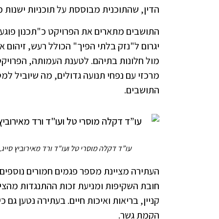
הדין, שהתוכנית מבוססת על תוכניות ישנות משנות ה-90 ולא על תוכ
התושבים מתארים את הפרויקט כ"תכנון פוגעני
יגרום ל"נזק בלתי הפיך" הכולל רעש, זיהום א
מול חלונות בתיהם. לטענת העמותה, הפרויקט 
מרכזי עם נפחי תנועה גדולים, מה שיוביל למ
התושבים.
עו”ד דקלה מוסרי טל ועו"ד ורד מאירוביץ סייג
העתירה מציינת מספר פגמים חמורים נוספים ב
חובת השקיפות ומניעת זכות ההתנגדות מהציבור
קניין, בריאות ואיכות חיים. בעתירה נטען גם 
הקמת גשר.