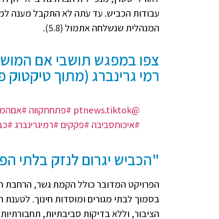
עבודות הכביש. עד עתה לא התקבל מענה למ
המנהלית שנשלחה אתמול (5.8).
צפו במפגש תושבי אם המושב
רמי גרינברג (מתוך טיקטוק פתח 
@ptnews.tiktok
#פתחתקווה
#אםהמו
#איכותסביבה
#פקקים
#רמיגרינברג
#כב
"הכביש יגרום לנזק בלתי הפ
הפרויקט המדובר כולל הקמת גשר, הרחבת הכ
בסמוך לבתי מגורים ומוסדות חינוך. לטענת 
הציבור, וללא בדיקות סביבתיות, תחבורתיות 