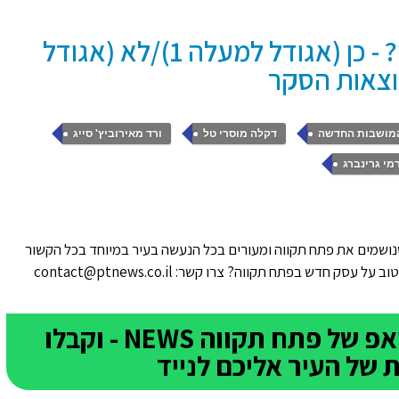
השתתפו בסקר: בעד הכביש? - כן (אגודל למעלה 1)/לא (אגודל
,
,
,
מושבות החדשה
דקלה מוסרי טל
ורד מאירוביץ' סייג
מי גרינברג
ושמים את פתח תקווה ומעורים בכל הנעשה בעיר במיוחד בכל הקשור
סק חדש בפתח תקווה? צרו קשר: contact@ptnews.co.il
הצטרפו לקבוצת הוואטסאפ של פתח תקווה NEWS - וקבלו
של העיר אליכם לנייד