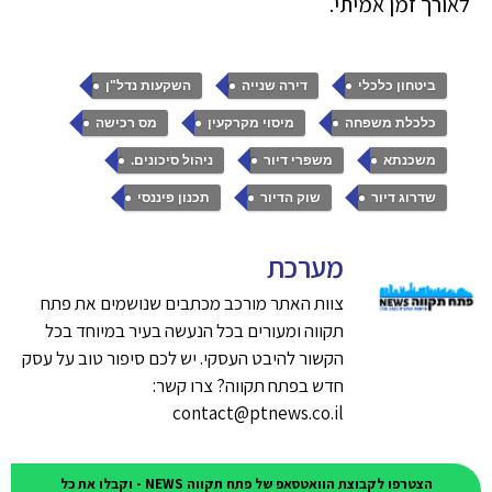
לאורך זמן אמיתי.
,
,
,
ביטחון כלכלי
דירה שנייה
השקעות נדל"ן
,
,
,
כלכלת משפחה
מיסוי מקרקעין
מס רכישה
,
,
,
משכנתא
משפרי דיור
ניהול סיכונים.
,
,
שדרוג דיור
שוק הדיור
תכנון פיננסי
מערכת
צוות האתר מורכב מכתבים שנושמים את פתח
תקווה ומעורים בכל הנעשה בעיר במיוחד בכל
הקשור להיבט העסקי. יש לכם סיפור טוב על עסק
חדש בפתח תקווה? צרו קשר:
contact@ptnews.co.il
הצטרפו לקבוצת הוואטסאפ של פתח תקווה NEWS - וקבלו את כל