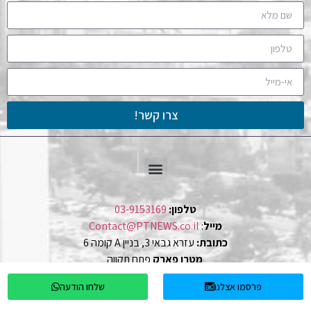
צרו קשר!
טלפון:
03-9153169
מייל
:
Contact@PTNEWS.co.il
כתובת:
עזרא גבאי 3, בניין A קומה 6
מטרו פארק
פתח תקווה
פרסמו אצלנו
שלחו הודעה
Ⓒ