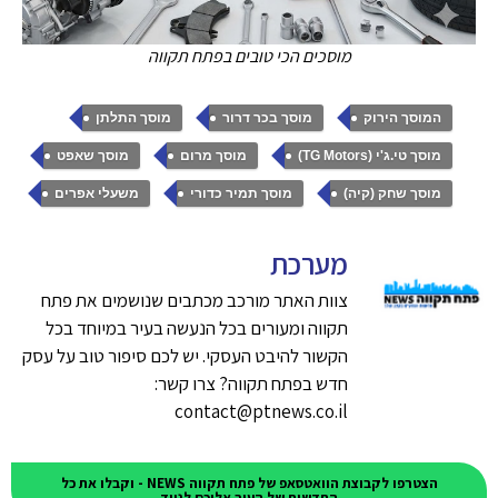
מוסכים הכי טובים בפתח תקווה
,
,
,
המוסך הירוק
מוסך בכר דרור
מוסך התלתן
,
,
,
מוסך טי.ג'י (TG Motors)
מוסך מרום
מוסך שאפט
,
,
מוסך שחק (קיה)
מוסך תמיר כדורי
משעלי אפרים
מערכת
צוות האתר מורכב מכתבים שנושמים את פתח
תקווה ומעורים בכל הנעשה בעיר במיוחד בכל
הקשור להיבט העסקי. יש לכם סיפור טוב על עסק
חדש בפתח תקווה? צרו קשר:
contact@ptnews.co.il
הצטרפו לקבוצת הוואטסאפ של פתח תקווה NEWS - וקבלו את כל
החדשות של העיר אליכם לנייד