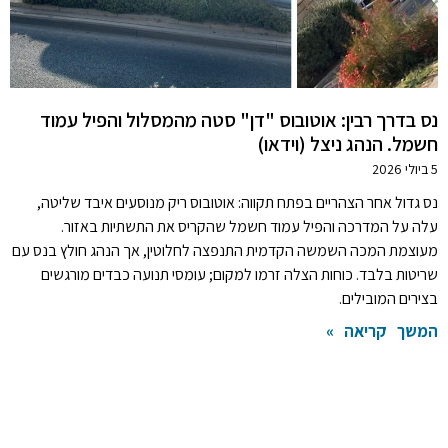
נס בדרך רבין: אוטובוס "דן" סטה מהמסלול והפיל עמוד
חשמל. הנהג ניצל (וידאו)
5 ביולי 2026
נס גדול אחר הצהריים בפתח תקווה: אוטובוס ריק מנוסעים איבד שליטה,
עלה על המדרכה והפיל עמוד חשמל שהקריס את התשתיות באזור.
מעוצמת המכה השמשה הקדמית התנפצה לחלוטין, אך הנהג חולץ בנס עם
שריטות בלבד. כוחות הצלה זרמו למקום; עומסי תנועה כבדים מורגשים
בצירים המובילים.
המשך קריאה »