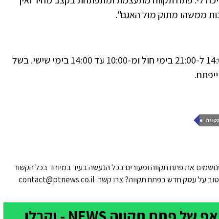
נות ממשהו מתוק מול האגם".
הפודטראק יפעל עד ה-31.2 (יום שישי) בין 14:00 ל-21:00 בימי חול ומ-10:00 עד 14:00 בימי שישי. בשל
ייפתח.
קווה
ושמים את פתח תקווה ומעורים בכל הנעשה בעיר במיוחד בכל הקשור
סק חדש בפתח תקווה? צרו קשר: contact@ptnews.co.il
הצטרפו לקבוצת הוואטסאפ של פתח תקווה NEWS - וקבלו