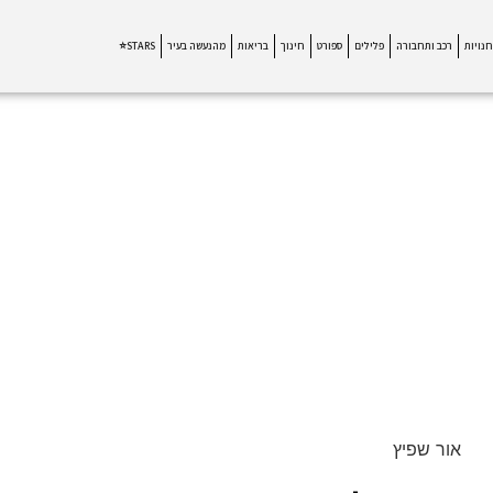
חנויות
רכב ותחבורה
פלילים
ספורט
חינוך
בריאות
מהנעשה בעיר
STARS⭐