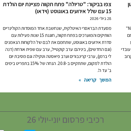
ן
צפו בביקור: "טריולה" פתח תקווה מציינת יום הולדת
15 עם שלל אירועים באוגוסט (וידאו)
28 ביולי 2026
רשת האוכל האסייתי, שעליה דיווחנו כאן ב"פתח תקווה NEWS"
מסעדת הבראסרי האיטלקית, שנחשבת אחד המוסדות הקולינריים
ם
הוותיקים והמוערכים בפתח תקווה, חוגגת 15 שנות פעילות עם
סדרת אירועים באוגוסט, שתחמם את לבם של הלקוחות הנאמנים
 עובדי
(וגם החדשים), ביניהם: ערב קוקטייל, ערב עם שפית אורחת (דנה
רוב
לי ברמן), ערבי קרינבורים וערב פיאסטה וטקילה וגם מסיבת יום
הולדת למקום, שתתקיים ב-20.8. הנחה של 15% בתפריט בימים
ב' עד ה'.
המשך קריאה »
רכיבי פרסום יוני-יולי 26