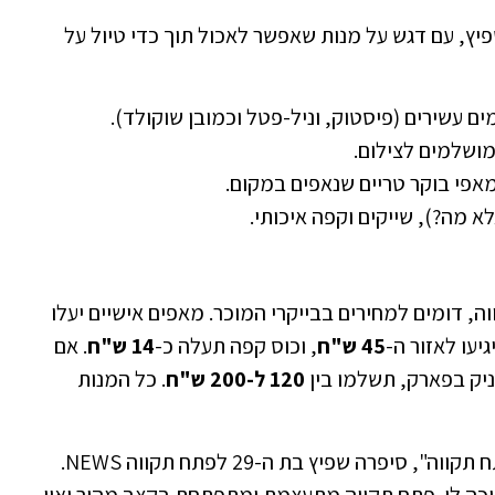
ץ, עם דגש על מנות שאפשר לאכול תוך כדי טיול על
 עשירים (פיסטוק, וניל-פטל וכמובן שוקולד).
ושלמים לצילום.
מאפי בוקר טריים שנאפים במקום.
א מה?), שייקים וקפה איכותי.
, דומים למחירים בבייקרי המוכר. מאפים אישיים יעלו
גיעו לאזור ה-
45 ש"ח
, וכוס קפה תעלה כ-
14 ש"ח
. אם
יק בפארק, תשלמו בין
120 ל-200 ש"ח
. כל המנות
"הייתה דרישה מצד העוקבות שלי להגיע לפתח תקווה", סיפרה שפיץ בת ה-29 לפתח תקווה NEWS.
ל כאן חם ומפרגן, הגיע כבר מ-14:00 וחיכה לי. פתח תקווה מתעצמת ומתפתחת בקצב מהיר ואין