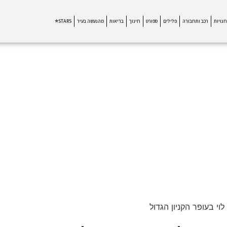
חנויות
רכב ותחבורה
פלילים
ספורט
חינוך
בריאות
מהנעשה בעיר
STARS⭐