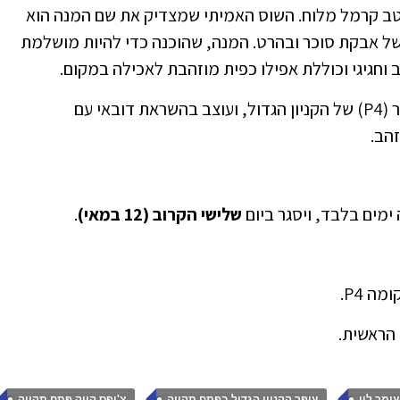
ורוטב קרמל מלוח. השוס האמיתי שמצדיק את שם המנה הוא
 של אבקת סוכר ובהרט. המנה, שהוכנה כדי להיות מושלמת
וחגיגי וכוללת אפילו כפית מוזהבת לאכילה במקום.
הפופ-אפ הייחודי ממוקם בקומת המזון המהיר (P4) של הקניון הגדול, ועוצב בהשראת דובאי עם
זהב.
מים בלבד, ויסגר ביום
שלישי הקרוב (12 במאי)
.
ה P4.
הראשית.
,
,
עומר לוי
עופר הקניון הגדול בפתח תקווה
צ'יפס קייק פתח תקווה