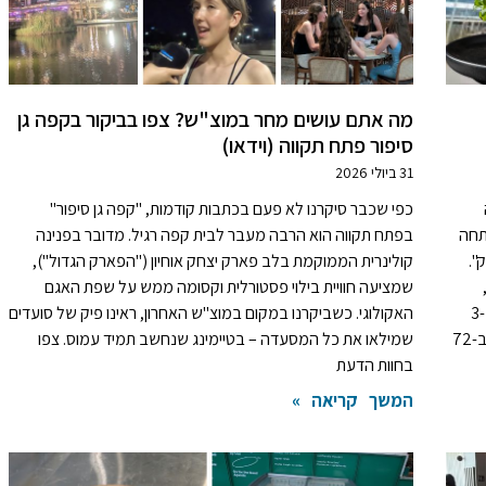
מה אתם עושים מחר במוצ"ש? צפו בביקור בקפה גן
סיפור פתח תקווה (וידאו)
31 ביולי 2026
כפי שכבר סיקרנו לא פעם בכתבות קודמות, "קפה גן סיפור"
תחה
בפתח תקווה הוא הרבה מעבר לבית קפה רגיל. מדובר בפנינה
".
קולינרית הממוקמת בלב פארק יצחק אוחיון ("הפארק הגדול"),
שמציעה חוויית בילוי פסטורלית וקסומה ממש על שפת האגם
ממוקם במיקום אסטרטגי ברחוב משה דיין 10, במרחק של כ-3
האקולוגי. כשביקרנו במקום במוצ"ש האחרון, ראינו פיק של סועדים
דקות הליכה בלבד מתחנת הרכבת הקלה. בתפריט: עסקית ב-72
שמילאו את כל המסעדה – בטיימינג שנחשב תמיד עמוס. צפו
בחוות הדעת
המשך קריאה »