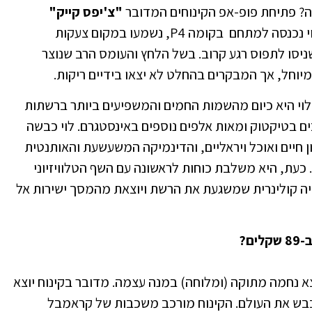
ה? פתיחת פופ-אפ הקינוחים המדובר
"צ'יפס קייק"
. ברגע שכוכבת הרשת עומר לוי נכנסה למתחם בקומה P4, נשמעו במקום צעקות
יסו לתפוס רגע קרוב. בשל הלחץ והעומס הרב שנוצר
יוחל, אך המבקרים בהחלט לא יצאו בידיים ריקות.
לוי היא כיום מהשמות החמים והמשפיעים ביותר ברשתות
ם בטיקטוק ומאות אלפים נוספים באינסטגרם. לוי כבשה
 חיים ואוכל ויראליים, והדינמיקה המשעשעת והאותנטית
 כעת, היא משלבת כוחות לראשונה עם השף הטלוויזיוני
ויה קולינרית שמשגעת את הרשת ויוצאת מהמסך ישירות אל
ם?
א נחמה מתוקה (ומלוחה) במנה עצמה. מדובר בקינוח יוצא
כבש את העולם. הקינוח מורכב משכבות של קראמבל