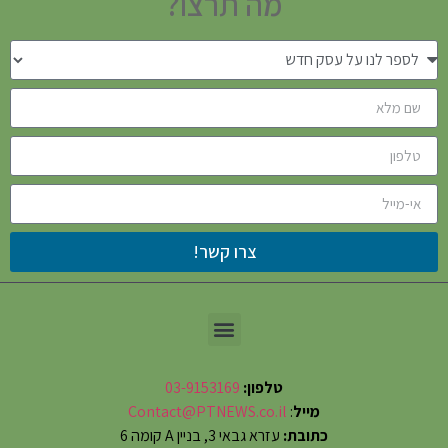
מה תרצו?
צרו קשר!
טלפון:
03-9153169
מייל
:
Contact@PTNEWS.co.il
כתובת:
עזרא גבאי 3, בניין A קומה 6