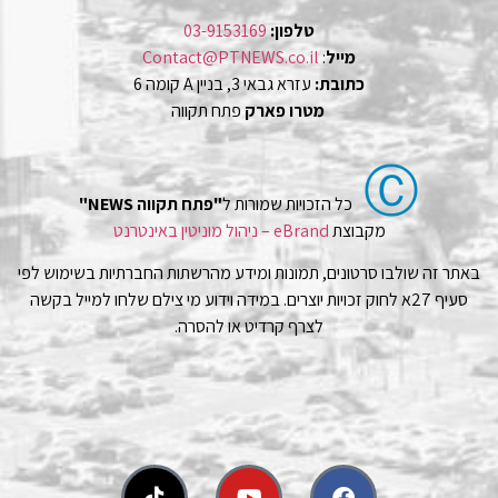
טלפון:
03-9153169
מייל
:
Contact@PTNEWS.co.il
כתובת:
עזרא גבאי 3, בניין A קומה 6
מטרו פארק
פתח תקווה
Ⓒ
כל הזכויות שמורות ל
"פתח תקווה NEWS"
מקבוצת
eBrand – ניהול מוניטין באינטרנט
באתר זה שולבו סרטונים, תמונות ומידע מהרשתות החברתיות בשימוש לפי
סעיף 27א לחוק זכויות יוצרים. במידה וידוע מי צילם שלחו למייל בקשה
לצרף קרדיט או להסרה.