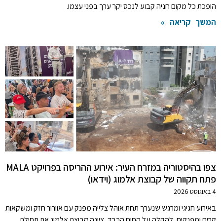
הופכת כל מקום חניה קבוע לנכס יקר ערך בפני עצמו.
המשך קריאה »
צפו בהיסטוריה במזרח העיר: אירוע ההריסה בפרויקט MALA
פתח תקווה של קבוצת אלמוג (וידאו)
4 באוגוסט 2026
באירוע חגיגי ומרגש שנערך תחת אוהל צלייה מפנק עם אוורור חזק ומשקאות
קרים ומפנקים, להקלה על החום הכבד, ציינה קבוצת אלמוג את תחילת