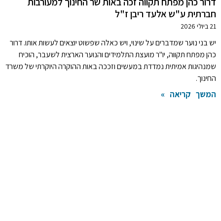
דרור כהן מפתח תקווה זכה באות שר החינוך למעורבות
חברתית ע"ש אלעד ריבן ז"ל
21 ביולי 2026
יש בני נוער שמדברים על שינוי, ויש כאלה שפשוט יוצאים לעשות אותו. דרור
כהן מפתח תקווה, יו"ר מועצת התלמידים והנוער הארצית לשעבר, הוכיח
שמנהיגות אמיתית נמדדת במעשים וזככה באות ההוקרה היוקרתי של משרד
החינוך.
המשך קריאה »