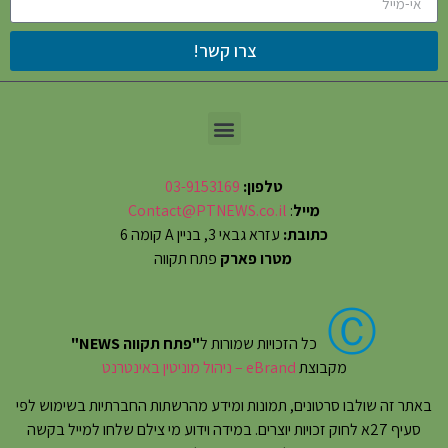
צרו קשר!
טלפון:
03-9153169
מייל
:
Contact@PTNEWS.co.il
כתובת:
עזרא גבאי 3, בניין A קומה 6
מטרו פארק
פתח תקווה
Ⓒ
כל הזכויות שמורות ל
"פתח תקווה NEWS"
מקבוצת
eBrand – ניהול מוניטין באינטרנט
באתר זה שולבו סרטונים, תמונות ומידע מהרשתות החברתיות בשימוש לפי
סעיף 27א לחוק זכויות יוצרים. במידה וידוע מי צילם שלחו למייל בקשה