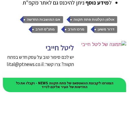
ל
מידע נוסף
ניתן להיכנס גם לאתר מקפ"ת
,
,
אולפן הקלטות פתח תקווה
אם המושבות החדשה
,
,
דרור משען
מרכז חורב
מתנ"ס חורב
ליטל חייבי
יש לכם סיפור טוב על עסק חדש בפתח
תקווה? צרו קשר: lital@ptnews.co.il
הצטרפו לקבוצת הוואטסאפ של פתח תקווה NEWS - וקבלו את כל
החדשות של העיר אליכם לנייד