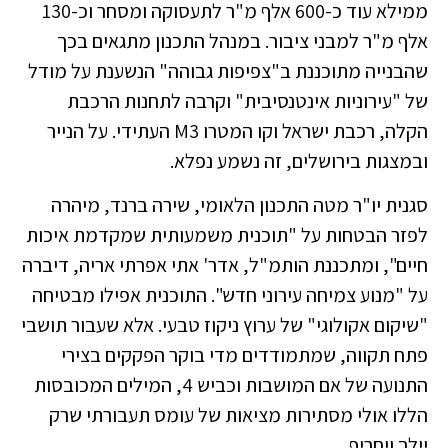
ממילא עוד כ-600 אלף מ"ר לתעסוקה ומסחר וכ-130
אלף מ"ר למבני ציבור. במנהל התכנון מתגאים בכך
שהבנייה מתוכננת ב"צפיפות גבוהה" הנשענת על מודל
של "עירוניות אינטנסיבית" וקרבה לתחנות הרכבת
הקלה, רכבת ישראל וקו המטרו M3 העתידי. על הנייר
ובמצגות בירושלים, זה נשמע נפלא.
סגנית יו"ר מטה התכנון הלאומי, שירה ברנד, מיהרה
לפזר הבטחות על "תוכנית משמעותית שמקדמת איכות
חיים", ומתכננת הותמ"ל, אדר' אתי אפרתי אריה, דיברה
על "מנוע צמיחה עירוני חדש". התוכנית אפילו מבטיחה
"שיקום אקולוגי" של ערוץ ניקוז טבעי. אלא שעבור תושבי
פתח תקווה, שמתמודדים מדי בוקר הפקקים בצירי
התנועה של אם המושבות וכביש 4, המילים המכובסות
הללו אולי מסתירות מציאות של עומס תעבורתי שרק
יילך ויחריף.