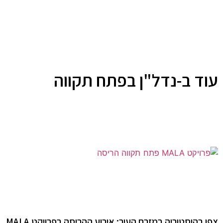
עוד ב-נדל"ן בפתח תקווה
צפו בהיסטוריה במזרח העיר: אירוע ההריסה בפרויקט MALA