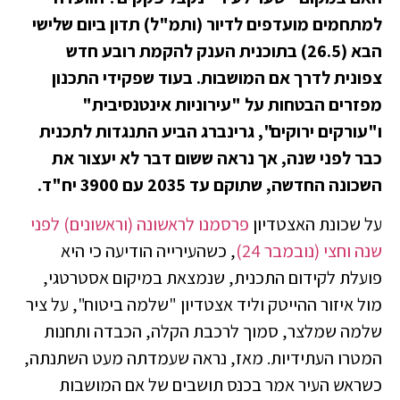
למתחמים מועדפים לדיור (ותמ"ל) תדון ביום שלישי
הבא (26.5) בתוכנית הענק להקמת רובע חדש
צפונית לדרך אם המושבות. בעוד שפקידי התכנון
מפזרים הבטחות על "עירוניות אינטנסיבית"
ו"עורקים ירוקים", גרינברג הביע התנגדות לתכנית
כבר לפני שנה, אך נראה ששום דבר לא יעצור את
השכונה החדשה, שתוקם עד 2035 עם 3900 יח"ד.
על שכונת האצטדיון
פרסמנו לראשונה (וראשונים) לפני
שנה וחצי (נובמבר 24)
, כשהעירייה הודיעה כי היא
פועלת לקידום התכנית, שנמצאת במיקום אסטרטגי,
מול איזור ההייטק וליד אצטדיון "שלמה ביטוח", על ציר
שלמה שמלצר, סמוך לרכבת הקלה, הכבדה ותחנות
המטרו העתידיות. מאז, נראה שעמדתה מעט השתנתה,
כשראש העיר אמר בכנס תושבים של אם המושבות