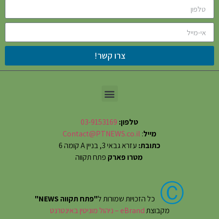
צרו קשר!
טלפון:
03-9153169
מייל
:
Contact@PTNEWS.co.il
כתובת:
עזרא גבאי 3, בניין A קומה 6
מטרו פארק
פתח תקווה
Ⓒ
כל הזכויות שמורות ל
"פתח תקווה NEWS"
מקבוצת
eBrand – ניהול מוניטין באינטרנט