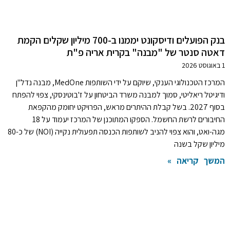
בנק הפועלים ודיסקונט יממנו ב-700 מיליון שקלים הקמת
דאטה סנטר של "מבנה" בקרית אריה פ"ת
1 באוגוסט 2026
המרכז הטכנולוגי הענקי, שיוקם על ידי השותפות MedOne, מבנה נדל"ן
ודיגיטל ריאליטי, סמוך למבנה משרד הביטחון על ז'בוטינסקי, צפוי להפתח
בסוף 2027. בשל קבלת ההיתרים מראש, הפרויקט יחומק מהקפאת
החיבורים לרשת החשמל. הספקו המתוכנן של המרכז יעמוד על 18
מגה-ואט, והוא צפוי להניב לשותפות הכנסה תפעולית נקייה (NOI) של כ-80
מיליון שקל בשנה
המשך קריאה »