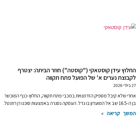
החלוץ עידן קוסטאקי ("קוסטה") חוזר הביתה: יצטרף
לקבוצת נערים א' של הפועל פתח תקווה
27 ביולי 2026
אחרי שלא קיבל מספיק הזדמנויות במכבי פתח תקווה, החלוץ-כנף המוכשר
בן ה-16.5 שב אל המועדון בו גדל. העסקה נסגרה באמצעות סוכנו רן רוזנטל.
המשך קריאה »