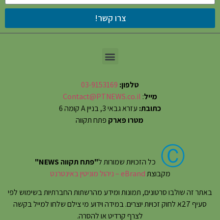
צרו קשר!
טלפון:
03-9153169
מייל
:
Contact@PTNEWS.co.il
כתובת:
עזרא גבאי 3, בניין A קומה 6
מטרו פארק
פתח תקווה
Ⓒ
כל הזכויות שמורות ל
"פתח תקווה NEWS"
מקבוצת
eBrand – ניהול מוניטין באינטרנט
באתר זה שולבו סרטונים, תמונות ומידע מהרשתות החברתיות בשימוש לפי
סעיף 27א לחוק זכויות יוצרים. במידה וידוע מי צילם שלחו למייל בקשה
לצרף קרדיט או להסרה.