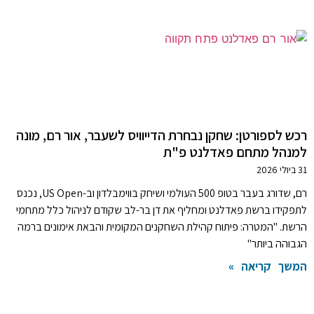
רכש לספורטן: שחקן נבחרת הדייוויס לשעבר, אור רם, מונה
למנהל מתחם פאדלנט פ"ת
31 ביולי 2026
רם, שדורג בעבר בטופ 500 העולמי ושיחק בווימבלדון וב-US Open, נכנס
לתפקידו ברשת פאדלנט ומחליף את דן בר-לב שקודם לניהול כלל מתחמי
הרשת. "המטרה: פיתוח קהילת השחקנים המקומית והבאת אימונים ברמה
הגבוהה ביותר"
המשך קריאה »