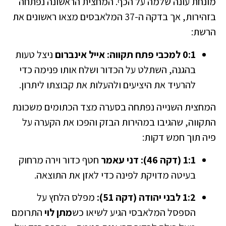
מונחת עונה שלמה על הכף. המחצית הראשונה נפתחה
בזהירות, אך בדקה ה-37 המלאבסים מצאו ראשונים את
הרשת:
0:1 למכבי פתח תקווה:
אייל אינברום
ניצל טעות
בהגנה, השתלט על הכדור ושלח אותו פנימה כדי
להרעיד את היציעים ולהעלות את קבוצתו ליתרון.
המחצית השנייה נפתחה בסערה מצד הכתומים משכונת
התקווה, שהגיבו במהירות הבזק והפכו את הקערה על
פיה תוך חמש דקות:
1:1 (דקה 46):
דני עאמר
חטף כדור וירה מרחוק
בעיטה מדויקת לפינה כדי לאזן את התוצאה.
1:2 לבני יהודה (דקה 51):
מפלס הלחץ על
הספסל המלאבסי הגיע לשיאו כש
מתן לוי
התרומם