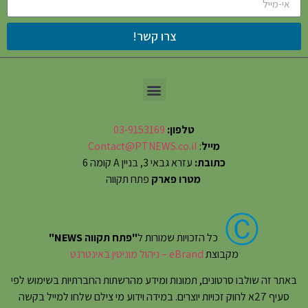
צרו קשר!
טלפון:
03-9153169
מייל
:
Contact@PTNEWS.co.il
כתובת:
עזרא גבאי 3, בניין A קומה 6
מטרו פארק
פתח תקווה
Ⓒ
כל הזכויות שמורות ל
"פתח תקווה NEWS"
מקבוצת
eBrand – ניהול מוניטין באינטרנט
באתר זה שולבו סרטונים, תמונות ומידע מהרשתות החברתיות בשימוש לפי
סעיף 27א לחוק זכויות יוצרים. במידה וידוע מי צילם שלחו למייל בקשה