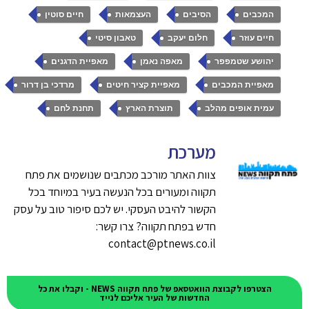
,
,
,
,
המכבים
הסיבים
העצמאות
חיים סוטין
,
,
,
חיים עוזר
חלום יעקב
טאבון סיטי
,
,
,
יהושע שטמפפר
מאפה נאמן
מאפיית הדגנים
,
,
,
מאפיית המכבים
מאפיית קציר חיטים
מרדכי בן דרור
,
,
עמית אופים מהלב
תוצרת הארץ
תחנת לחם
מערכת
צוות האתר מורכב מכתבים שנושמים את פתח
תקווה ומעורים בכל הנעשה בעיר במיוחד בכל
הקשור להיבט העסקי. יש לכם סיפור טוב על עסק
חדש בפתח תקווה? צרו קשר:
contact@ptnews.co.il
הצטרפו לקבוצת הוואטסאפ של פתח תקווה NEWS - וקבלו את כל
החדשות של העיר אליכם לנייד