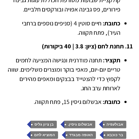
קולקציית שבועות מטורפת הכוללת עוגות גבינה
פירורים, פס גבינה אפויה ובורקסים חלביים.
כתובת:
חיים סוטין 4 (סניפים נוספים ברחבי
העיר), פתח תקווה.
11. תחנת לחם (ציון: 3.8 | 40 ביקורות)
תקציר:
תחנה מודרנית ונגישה המציעה לחמים
טריים יום-יום, מאפי בוקר ומוצרים משלימים. שווה
לקפוץ כדי להצטייד בבצקים ומאפים מהירים
לארוחת ערב החג.
כתובת:
אבשלום גיסין 15, פתח תקווה.
,
,
,
אבולעפיה
אבשלום גיסין.
בן ציון גליס
,
,
,
בר כוכבא
האופה מבגדד
המוציא לחם