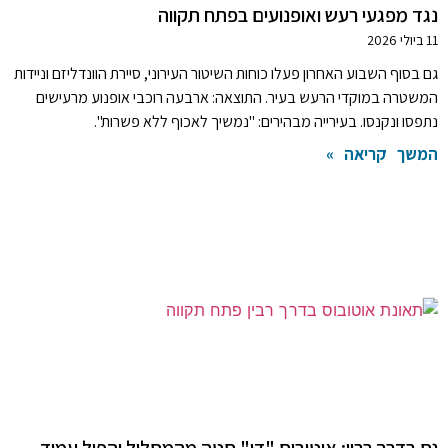
נגד מפגעי רעש ואופנועים בפתח תקווה
11 ביולי 2026
גם בסוף השבוע האחרון פעלו כוחות השיטור העירוני, סיירת הוונדליזם וניידות
המשטרה במוקדי הרעש בעיר. התוצאה: ארבעה רוכבי אופנוע מרעישים
נתפסו ונקנסו. בעירייה מבהירים: "נמשיך לאכוף ללא פשרות".
המשך קריאה »
נס בדרך רבין: אוטובוס "דן" סטה מהמסלול והפיל עמוד