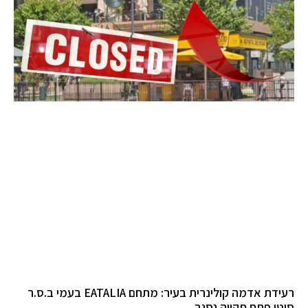
רעידת אדמה קולינרית בעיר: מתחם EATALIA בעמי ב.ס.ר
סיטי פתח תקווה נסגר