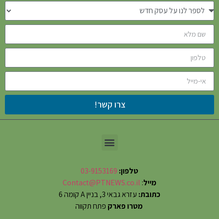
צרו קשר!
טלפון:
03-9153169
מייל
:
Contact@PTNEWS.co.il
כתובת:
עזרא גבאי 3, בניין A קומה 6
מטרו פארק
פתח תקווה