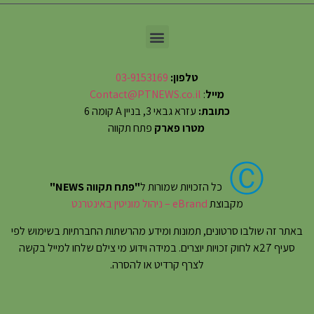
טלפון:
03-9153169
מייל
:
Contact@PTNEWS.co.il
כתובת:
עזרא גבאי 3, בניין A קומה 6
מטרו פארק
פתח תקווה
Ⓒ
כל הזכויות שמורות ל
"פתח תקווה NEWS"
מקבוצת
eBrand – ניהול מוניטין באינטרנט
באתר זה שולבו סרטונים, תמונות ומידע מהרשתות החברתיות בשימוש לפי
סעיף 27א לחוק זכויות יוצרים. במידה וידוע מי צילם שלחו למייל בקשה
לצרף קרדיט או להסרה.