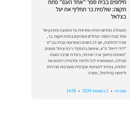
חילופים בבית ספר "אחד העם" פתח
תקווה: שולמית בר תחליף את יעל
בצלאל
המנהלת החדשה תהיה אחראית על החטיבה והתיכון של
אחד מבתי הספר הגדולים והותיקים בפתח תקווה. בר,
מורה לביולוגיה, שב-27 השנים האחרונות עבדה בבי"ס
"ליידי דייויס" ת"א, שימשה בתפקידי ריכוז וניהול מגוונים.
"מאמינה בחינוך ערכי ואיכותי, ביצירת סביבה מוגנת
ומכילה, המאפשרת לכל תלמיד ותלמידה לממש את
יכולותיו, בעידוד למצוינות אקדמית ומעורבות חברתית
וליזמות קהילתית", מסרה.
מערכת
1 באוגוסט 2024
14:58