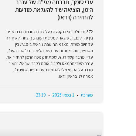
עדי סומך, חברתה מפ"ת של ענבר
הימן, הוציאה שיר להעלאת מודעות
להחזירה (וידאו)
572 יום חלפו מאז נקטעה כעל כורחה חברות רבת שנים
בין עדי לענבר, שיצאה למסיבת הנובה, נרצחה ולא חזרה
עד היום מעזה, מאז אותה שבת נוראית ב-7.10. בין
השתיים, שהיו צמודות עוד מימי הלימודים ב"אחד העם",
עדיין מחבר קשר רגשי, שמתחזק נוכח הרצון להחזיר את
ענבר משבי החמאס ולקבור אותה בקבר ישראל. "השיר
מדבר על הקושי שלי להתמודד עם זה שהיא איננה",
אמרה לנו בראיון וידאו.
מערכת
1 במאי 2025
23:19