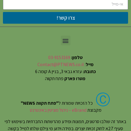
צרו קשר!
טלפון:
03-9153169
מייל
:
Contact@PTNEWS.co.il
כתובת:
עזרא גבאי 3, בניין A קומה 6
מטרו פארק
פתח תקווה
Ⓒ
כל הזכויות שמורות ל
"פתח תקווה NEWS"
מקבוצת
eBrand – ניהול מוניטין באינטרנט
באתר זה שולבו סרטונים, תמונות ומידע מהרשתות החברתיות בשימוש לפי
סעיף 27א לחוק זכויות יוצרים. במידה וידוע מי צילם שלחו למייל בקשה