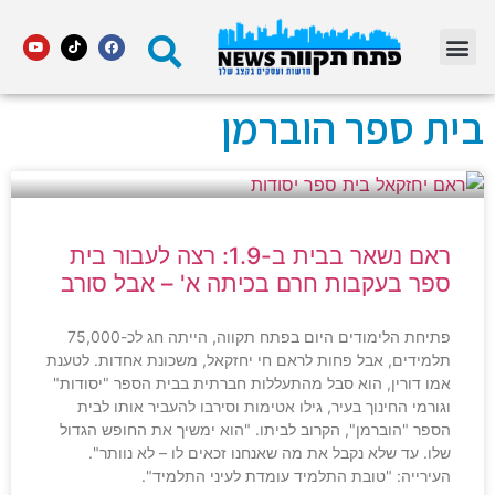
מדור STARS פתח תקווה
בית ספר הוברמן
ראם נשאר בבית ב-1.9: רצה לעבור בית
ספר בעקבות חרם בכיתה א' – אבל סורב
פתיחת הלימודים היום בפתח תקווה, הייתה חג לכ-75,000
תלמידים, אבל פחות לראם חי יחזקאל, משכונת אחדות. לטענת
אמו דורין, הוא סבל מהתעללות חברתית בבית הספר "יסודות"
וגורמי החינוך בעיר, גילו אטימות וסירבו להעביר אותו לבית
הספר "הוברמן", הקרוב לביתו. "הוא ימשיך את החופש הגדול
שלו. עד שלא נקבל את מה שאנחנו זכאים לו – לא נוותר".
העירייה: "טובת התלמיד עומדת לעיני התלמיד".