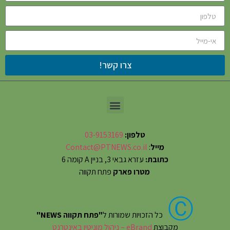
צרו קשר!
טלפון:
03-9153169
מייל
:
Contact@PTNEWS.co.il
כתובת:
עזרא גבאי 3, בניין A קומה 6
מטרו פארק
פתח תקווה
Ⓒ
כל הזכויות שמורות ל
"פתח תקווה NEWS"
מקבוצת
eBrand – ניהול מוניטין באינטרנט