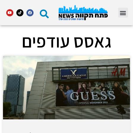
מדור STARS פתח תקווה
גאסס עודפים