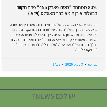
80% ממתחם "מטרו פארק 456" פתח תקווה
בבעלות אורן תומא כבר מאוכלס (וידאו)
המתחם, שנמצא בלב העסקי של פתח תקווה רחוב משה דיין פינת עזרא
גבאי, סמוך לקניון הגדול, לב.ס.ר סיטי, לתחנת הרכבת הקלה ולמתחם
BIG שייפתח ב-2029, נתן לנו הצצה לאיך בונים שילוב מנצח של משרדים
מעוצבים, מסחר שוקק וניהול אישי של חברת "אורן תומא ייזום והשקעות
נדל"ן". ביקרנו אצל "צ'ויס ביטוח", "מלכת הלב", "ג'וי אריזות מתנות"
ו"פרפקטו קליניק".
מערכת
3 במאי 2026
17:55
יש לכם NEWS?