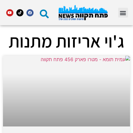
מדור STARS פתח תקווה
ג'וי אריזות מתנות