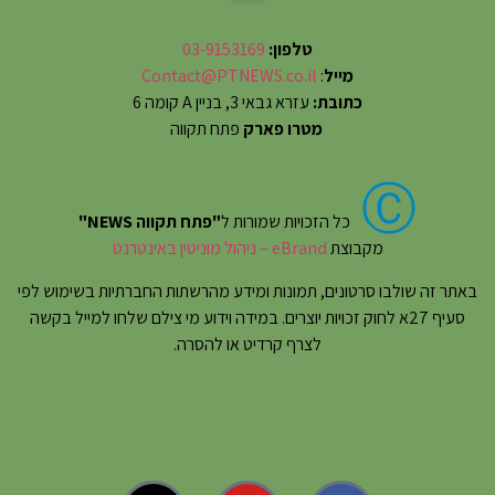
טלפון:
03-9153169
מייל
:
Contact@PTNEWS.co.il
כתובת:
עזרא גבאי 3, בניין A קומה 6
מטרו פארק
פתח תקווה
Ⓒ
כל הזכויות שמורות ל
"פתח תקווה NEWS"
מקבוצת
eBrand – ניהול מוניטין באינטרנט
באתר זה שולבו סרטונים, תמונות ומידע מהרשתות החברתיות בשימוש לפי
סעיף 27א לחוק זכויות יוצרים. במידה וידוע מי צילם שלחו למייל בקשה
לצרף קרדיט או להסרה.