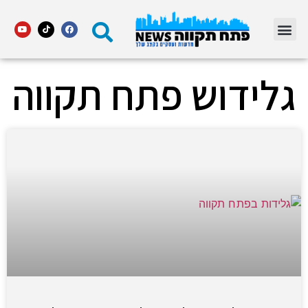
מדור STARS פתח תקווה
גלידוש פתח תקווה