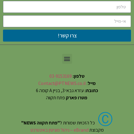
צרו קשר!
טלפון:
03-9153169
מייל
:
Contact@PTNEWS.co.il
כתובת:
עזרא גבאי 3, בניין A קומה 6
מטרו פארק
פתח תקווה
Ⓒ
כל הזכויות שמורות ל
"פתח תקווה NEWS"
מקבוצת
eBrand – ניהול מוניטין באינטרנט