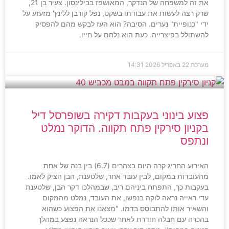
את זה למשפחה של הנדקר, המאושפז בבילינסון. צעיר בן 21,
שרק רצה לעשות את עבודתו בשקט, נפל קורבן ללינץ' מזעזע על
ידי "כנופיית" נערים. הסיבה? הוא העז לבקש מהם להפסיק
להשתולל בפיצרייה. כעת הוא נלחם על חייו.
מערכת
22 באפריל 2026
14:31
פצוע בינוני בעקבות דקירה בשופרסל דיל
בקניון סירקין פתח תקווה. הדוקר נמלט
ונתפס
האירוע החריג קרה היום בצהרים (6.7) בין בנה של אחת
מהעובדות במקום, לבין עובד אחר, שלטענת, הבן הציק לאמו.
בעקבות כך, התפתח ביניהם ריב, שבמהלכו דקר הבן, שלטענת
עדי ראייה נראה לוקה בנפשו, את העובד, נמלט מהמקום
והשאיר אותו להתבוסס בדמו. "מצאנו את הפצוע כשהוא
בהכרה עם חבלה חודרת לאחר שככל הנראה נפצע במהלך