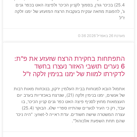
25.4) בכיכר גורן, בסמוך לקניון הכיכר ולפיצה האט בכפר גנים
ג', להפגנת מחאה ענקית בעקבות הרצח המזעזע של ימנו זלקה
ז"ל
מערכת
26 באפריל 2026
0:36
התפתחות בחקירת הרצח שזעזע את פ"ת:
6 נערים תושבי האזור נעצרו בחשד
לדקירתו למוות של ימנו בנימין זלקה ז"ל
אתמול הובא למנוחות בבית העלמין ירקון, בנוכחות מאות רבות
של אנשים, ימנו בנימין זלקה (21), שנרצח באכזריות בערב יום
העצמאות מחוץ לסניף פיצה האט כפר גנים קניון הכיכר, בו
עבד, רק כי העיר לנערים שהתיזו ספריי שלג. הבוקר (25.4)
עצרה המשטרה שישה חשודים. עדת ראייה ל-ynet: "היה ניכר
שהם תחת השפעת אלכוהול".