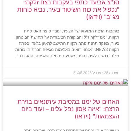
סנ"צ אביעד כתפי בעקבות רצח זלקה:
"נכפיל את כוח השיטור בעיר. נביא כוחות
מג"ב" (וידאו)
בעקבות הרצח המזעזע של הצעיר, עובד פיצה האט פתח
תקווה, ימנו זלקה ז"ל והביקורת הציבורית על תחושת הביטחון
בעיר, מפקד תחנת פתח תקווה התייצב לראיון בלעדי בפתח
תקווה NEWS: "אנחנו רואים באלימות מגיפה חברתית. כוחות
מג"ב נכנסים לעיר, נגביר משמעותית את האכיפה וההסברה".
מערכת
28 באפריל 2026
21:05
האחים של ימנו במסיבת עיתונאים בזירת
הרצח: "איזה אסון נפל עלינו – ועוד ביום
העצמאות" (וידאו)
מי שזוכר אותו נלחם על הפרקט במדי מכבי ואליצור פתח