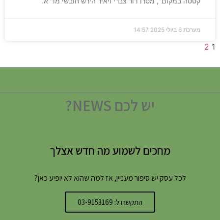
קטטה במקום", מסרו דור צברי ויאיר הירש חובשי מד"א.
מערכת
6 ביולי 2025
14:57
2
1
יש לכם NEWS?
מחכים לשמוע מה חדש אצלך
לכל עסק יש סיפור מעניין, אז למה שהוא לא יופיע כאן?
התקשרו ל: 03-9153169