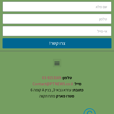
צרו קשר!
טלפון:
03-9153169
מייל
:
Contact@PTNEWS.co.il
כתובת:
עזרא גבאי 3, בניין A קומה 6
מטרו פארק
פתח תקווה