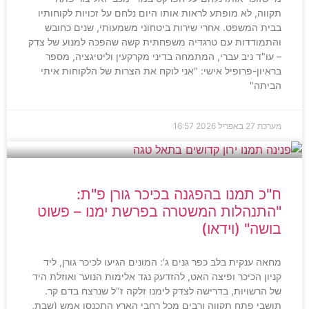
תקווה, לא מופתע לראות אותו היום נלחם על זכויות לקוחותיו
בבית המשפט. אחרי שירות ביטחוני משמעותי, שנים כחובש
והתמודדות עם טרגדיה משפחתית קשה שהפכה למנוע של צדק
– עו"ד ניב עברי, המתמחה בדיני מקרקעין וליטיגציה, מספר
בראיון-פרופיל אישי: "אני לוקח את הצרות של הלקוחות איתי
הביתה"
מערכת
27 באפריל 2026
16:57
ח"כ תמנו בהפגנה בכיכר גורן פ"ת:
"התנהלות המשטרה בפרשת ימנו – פשוט
בושה" (וידאו)
מחאה ענקית בלב כפר גנים ג': המונים הגיעו לכיכר גורן, ליד
קניון הכיכר ופיצה האט, להזדעק נגד אלימות הנוער ואוזלת היד
של הרשויות, בדרישה לצדק לימנו זלקה ז"ל שנרצח בדם קר.
תושבי פתח תקווה ורבים מכל רחבי הארץ התכנסו אמש (שבת,