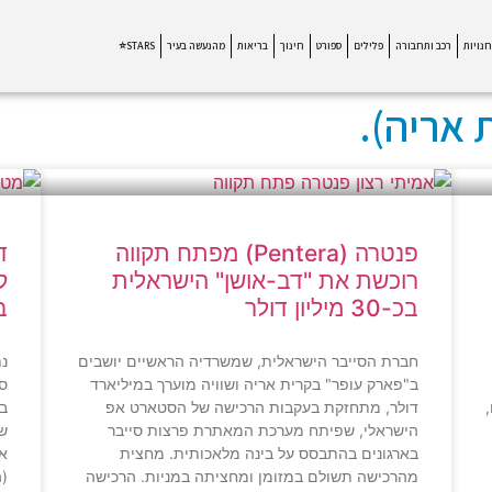
חנויות
רכב ותחבורה
פלילים
ספורט
חינוך
בריאות
מהנעשה בעיר
STARS⭐
 אריה).
פנטרה (Pentera) מפתח תקווה
רוכשת את "דב-אושן" הישראלית
בכ-30 מיליון דולר
ב
חברת הסייבר הישראלית, שמשרדיה הראשיים יושבים
נת
ב"פארק עופר" בקרית אריה ושוויה מוערך במיליארד
סר
דולר, מתחזקת בעקבות הרכישה של הסטארט אפ
בפ
הישראלי, שפיתח מערכת המאתרת פרצות סייבר
שת
בארגונים בהתבסס על בינה מלאכותית. מחצית
מהרכישה תשולם במזומן ומחציתה במניות. הרכישה