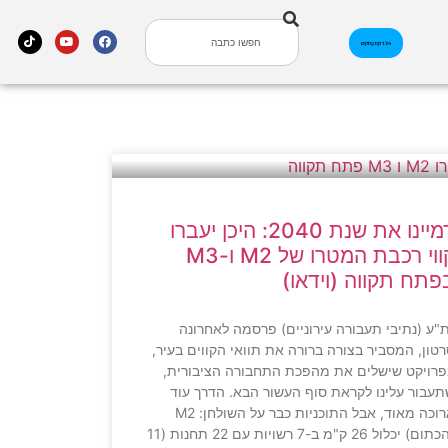
אינדקס עסקים
דמיינו את שנת 2040: היכן יעברו
קווי רכבת המטרו של M2 ו-M3
פתח תקווה (וידאו)
"ע (נתיבי תעבורה עירוניים) פרסמה לאחרונה
טון, המסביר בצורה ברורה את תוואי הקווים בעיר,
רויקט שישלים את מהפכת התחבורה הציבורית,
עבור עלינו לקראת סוף העשור הבא. הדרך עוד
ארוכה מאוד, אבל התוכניות כבר על השולחן: M2
(הכתום) יכלול 26 ק"מ ב-7 רשויות עם 22 תחנות (11