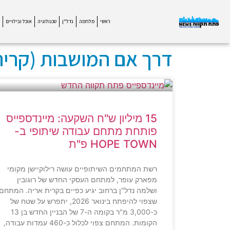
ראשי
מלחמה
נדל"ן
טכנולוגיה
אוכל ובילויים
דרך אם המושבות (קרית
15 מיליון ש"ח השקעה: מיינדספייס
פותחת מתחם עבודה שיתופי ב-
HOPE TOWN פ"ת
רשת המתחמים השיתופיים עושה רילוקיישן מקומי
מפארק עופר, למתחם העסקי החדש של רוגובין
ושלמה נדל"ן ברחוב יגיע כפיים בקרית אריה. המתחם,
שצפוי להיפתח בינואר 2026, יתפרש על שטח של
כ-3,000 מ"ר בקומה ה-7 של הבניין החדש בן 13
הקומות. המתחם צפוי לכלול כ-460 עמדות עבודה,