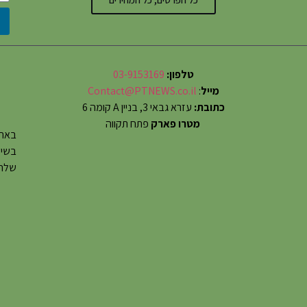
טלפון:
03-9153169
מייל
:
Contact@PTNEWS.co.il
כתובת:
עזרא גבאי 3, בניין A קומה 6
מטרו פארק
פתח תקווה
באתר
שלחו