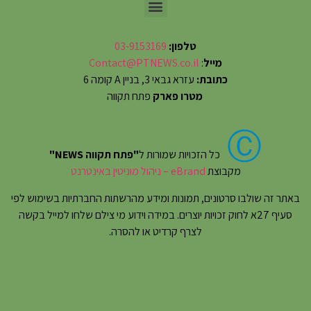
טלפון:
03-9153169
מייל
:
Contact@PTNEWS.co.il
כתובת:
עזרא גבאי 3, בניין A קומה 6
מטרו פארק
פתח תקווה
Ⓒ
כל הזכויות שמורות ל
"פתח תקווה NEWS"
מקבוצת
eBrand – ניהול מוניטין באינטרנט
באתר זה שולבו סרטונים, תמונות ומידע מהרשתות החברתיות בשימוש לפי
סעיף 27א לחוק זכויות יוצרים. במידה וידוע מי צילם שלחו למייל בקשה
לצרף קרדיט או להסרה.