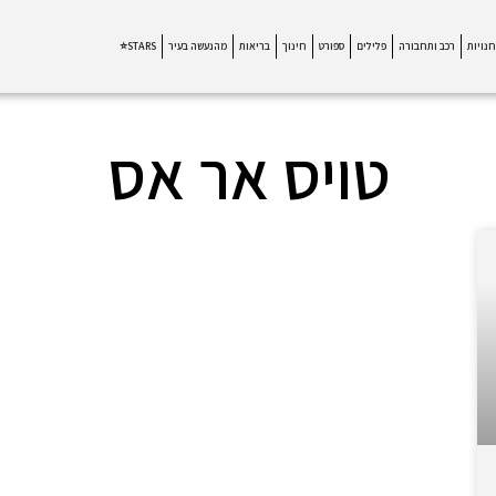
חנויות
רכב ותחבורה
פלילים
ספורט
חינוך
בריאות
מהנעשה בעיר
STARS⭐
טויס אר אס