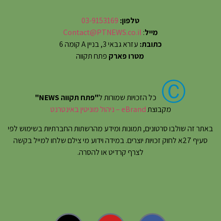
טלפון:
03-9153169
מייל
:
Contact@PTNEWS.co.il
כתובת:
עזרא גבאי 3, בניין A קומה 6
מטרו פארק
פתח תקווה
Ⓒ
כל הזכויות שמורות ל
"פתח תקווה NEWS"
מקבוצת
eBrand – ניהול מוניטין באינטרנט
באתר זה שולבו סרטונים, תמונות ומידע מהרשתות החברתיות בשימוש לפי
סעיף 27א לחוק זכויות יוצרים. במידה וידוע מי צילם שלחו למייל בקשה
לצרף קרדיט או להסרה.