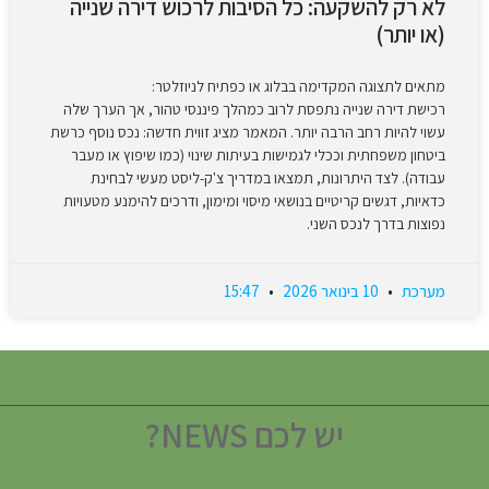
לא רק להשקעה: כל הסיבות לרכוש דירה שנייה
(או יותר)
מתאים לתצוגה המקדימה בבלוג או כפתיח לניוזלטר:
רכישת דירה שנייה נתפסת לרוב כמהלך פיננסי טהור, אך הערך שלה
עשוי להיות רחב הרבה יותר. המאמר מציג זווית חדשה: נכס נוסף כרשת
ביטחון משפחתית וככלי לגמישות בעיתות שינוי (כמו שיפוץ או מעבר
עבודה). לצד היתרונות, תמצאו במדריך צ'ק-ליסט מעשי לבחינת
כדאיות, דגשים קריטיים בנושאי מיסוי ומימון, ודרכים להימנע מטעויות
נפוצות בדרך לנכס השני.
מערכת
10 בינואר 2026
15:47
יש לכם NEWS?