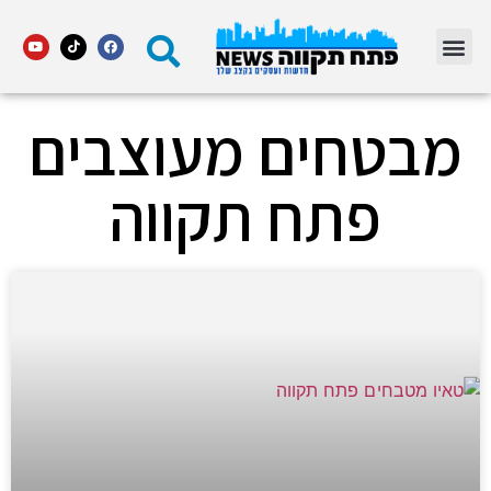
מדור STARS פתח תקווה
מבטחים מעוצבים
פתח תקווה