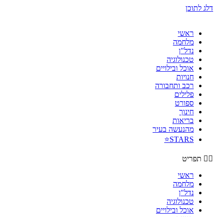
דלג לתוכן
ראשי
מלחמה
נדל"ן
טכנולוגיה
אוכל ובילויים
חנויות
רכב ותחבורה
פלילים
ספורט
חינוך
בריאות
מהנעשה בעיר
STARS⭐
תפריט
ראשי
מלחמה
נדל"ן
טכנולוגיה
אוכל ובילויים