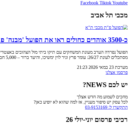
Facebook
Tiktok
Youtube
מכבי תל אביב
כ-3500 אוהדים כחולים ראו את הפועל 'מבנה' פ"ת סוחטת 2:2 ממכבי ת"א במשחק הנעילה
מסתכלים לעונת 26/27: עומר פרץ וניר לוין ימשיכו, והיעד ברור – 5,000 חברי עמותה ומנויים, במטרה להמשיך לתקוע יתד בטופ של הכדורגל הישראלי
מערכת
23 במאי 2026
21:23
פרסמו אצלנו
יש לכם NEWS?
מחכים לשמוע מה חדש אצלך
לכל עסק יש סיפור מעניין, אז למה שהוא לא יופיע כאן?
התקשרו ל: 03-9153169
רכיבי פרסום יוני-יולי 26