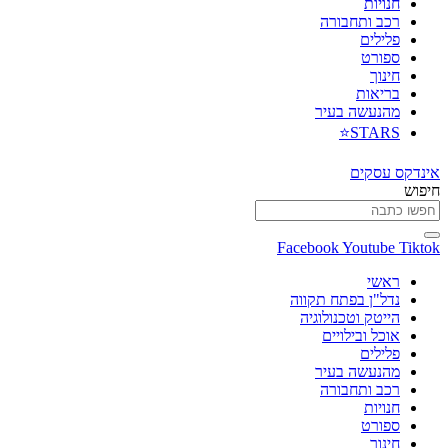
חנויות
רכב ותחבורה
פלילים
ספורט
חינוך
בריאות
מהנעשה בעיר
STARS⭐
אינדקס עסקים
חיפוש
Facebook
Youtube
Tiktok
ראשי
נדל"ן בפתח תקווה
הייטק וטכנולוגיה
אוכל ובילויים
פלילים
מהנעשה בעיר
רכב ותחבורה
חנויות
ספורט
חינוך