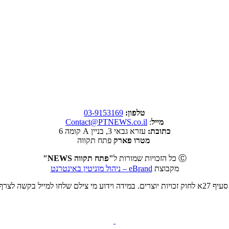
טלפון:
03-9153169
מייל
:
Contact@PTNEWS.co.il
כתובת:
עזרא גבאי 3, בניין A קומה 6
מטרו פארק
פתח תקווה
Ⓒ כל הזכויות שמורות ל
"פתח תקווה NEWS"
מקבוצת
eBrand – ניהול מוניטין באינטרנט
ט או להסרה.