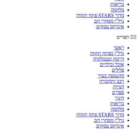
בריאות
מלחמה
מדור STARS פתח תקווה
נדל"ן מסחרי חם
אינדקס עסקים
תפריט
ראשי
נדל"ן בפתח תקווה
הייטק וטכנולוגיה
אוכל ובילויים
פלילים
מהנעשה בעיר
רכב ותחבורה
חנויות
ספורט
חינוך
בריאות
מלחמה
מדור STARS פתח תקווה
נדל"ן מסחרי חם
אינדקס עסקים