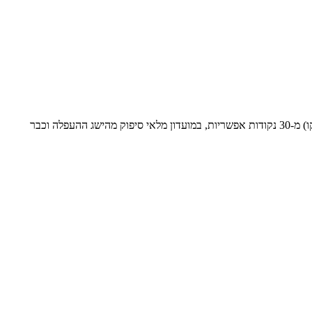
הפועל נפרדה הערב מעונת המשחקים עם תיקו ביתי מול הצהובים באצטדיון שלמה ביטוח. על אף פלייאוף עליון לא מוצלח, עם 3 נקודות (3 תוצאות תיקו) מ-30 נקודות אפשריות, במועדון מלאי סיפוק מהישג ההעפלה וכבר