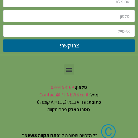
צרו קשר!
טלפון:
03-9153169
מייל
:
Contact@PTNEWS.co.il
כתובת:
עזרא גבאי 3, בניין A קומה 6
מטרו פארק
פתח תקווה
Ⓒ
כל הזכויות שמורות ל
"פתח תקווה NEWS"