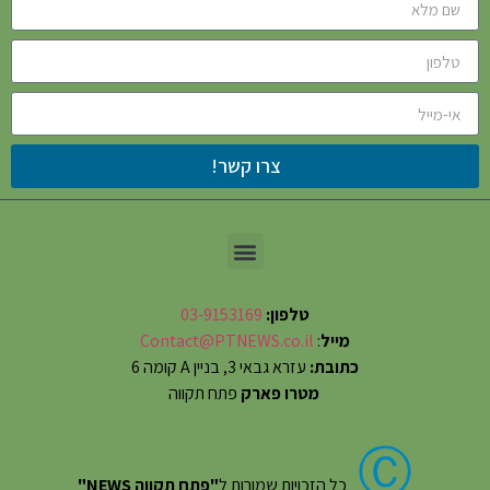
צרו קשר!
טלפון:
03-9153169
מייל
:
Contact@PTNEWS.co.il
כתובת:
עזרא גבאי 3, בניין A קומה 6
מטרו פארק
פתח תקווה
Ⓒ
כל הזכויות שמורות ל
"פתח תקווה NEWS"