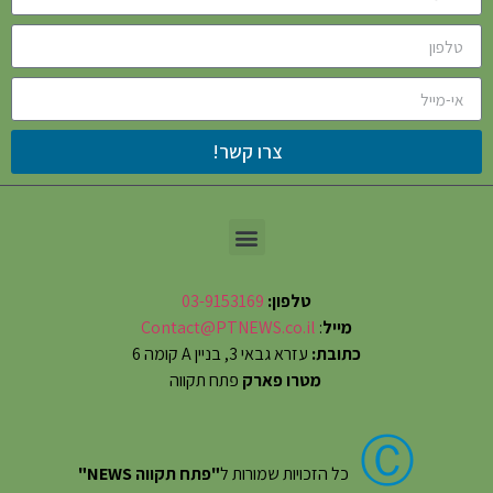
צרו קשר!
טלפון:
03-9153169
מייל
:
Contact@PTNEWS.co.il
כתובת:
עזרא גבאי 3, בניין A קומה 6
מטרו פארק
פתח תקווה
Ⓒ
כל הזכויות שמורות ל
"פתח תקווה NEWS"