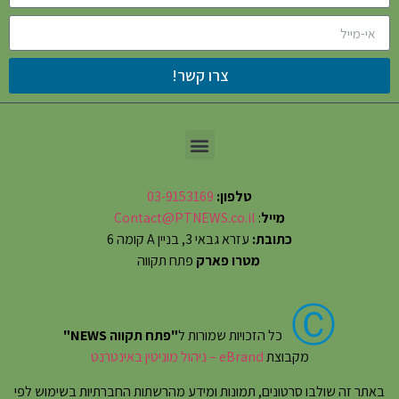
צרו קשר!
טלפון:
03-9153169
מייל
:
Contact@PTNEWS.co.il
כתובת:
עזרא גבאי 3, בניין A קומה 6
מטרו פארק
פתח תקווה
Ⓒ
כל הזכויות שמורות ל
"פתח תקווה NEWS"
מקבוצת
eBrand – ניהול מוניטין באינטרנט
באתר זה שולבו סרטונים, תמונות ומידע מהרשתות החברתיות בשימוש לפי