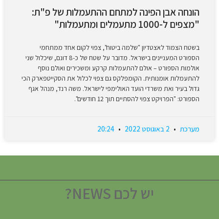
הונחה אבן הפינה למתחם ההתעמלות של פ"ת:
"מצפים ל-1000 מתעמלים ומתעמלות"
בשטח הצמוד לאצטדיון "שלמה ביטוח", צפוי לקום אחד ממתחמי
הספורט המעניינים בישראל. מדובר על שטח של כ-8 דונם, שיכלול שני
אולמות הספורט – אולם להתעמלות קרקע ומשכירים ואולם נוסף
להתעמלות אומנותית. הקומפלקס גם צפוי לכלול את הסקייטפארק הכי
גדול בעיר ואת משרדי הועד האולימפי לישראל. משה רנד, מנהל אגף
הספורט: "הפרויקט צפוי להסתיים תוך 12 חודשים".
מערכת
2 באוגוסט 2022
20:24
יש לכם NEWS?