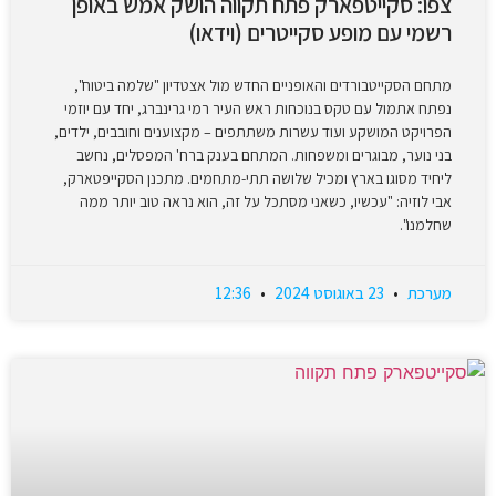
צפו: סקייטפארק פתח תקווה הושק אמש באופן
רשמי עם מופע סקייטרים (וידאו)
מתחם הסקייטבורדים והאופניים החדש מול אצטדיון "שלמה ביטוח",
נפתח אתמול עם טקס בנוכחות ראש העיר רמי גרינברג, יחד עם יוזמי
הפרויקט המושקע ועוד עשרות משתתפים – מקצוענים וחובבים, ילדים,
בני נוער, מבוגרים ומשפחות. המתחם בענק ברח' המפסלים, נחשב
ליחיד מסוגו בארץ ומכיל שלושה תתי-מתחמים. מתכנן הסקייפטארק,
אבי לוזיה: "עכשיו, כשאני מסתכל על זה, הוא נראה טוב יותר ממה
שחלמנו".
מערכת
23 באוגוסט 2024
12:36