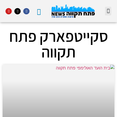
מדור STARS פתח תקווה
סקייטפארק פתח
תקווה