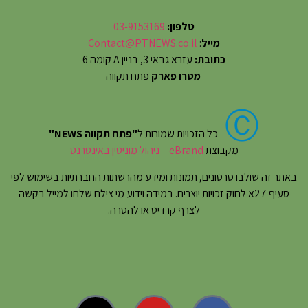
טלפון:
03-9153169
מייל
:
Contact@PTNEWS.co.il
כתובת:
עזרא גבאי 3, בניין A קומה 6
מטרו פארק
פתח תקווה
Ⓒ
כל הזכויות שמורות ל
"פתח תקווה NEWS"
מקבוצת
eBrand – ניהול מוניטין באינטרנט
באתר זה שולבו סרטונים, תמונות ומידע מהרשתות החברתיות בשימוש לפי
סעיף 27א לחוק זכויות יוצרים. במידה וידוע מי צילם שלחו למייל בקשה
לצרף קרדיט או להסרה.