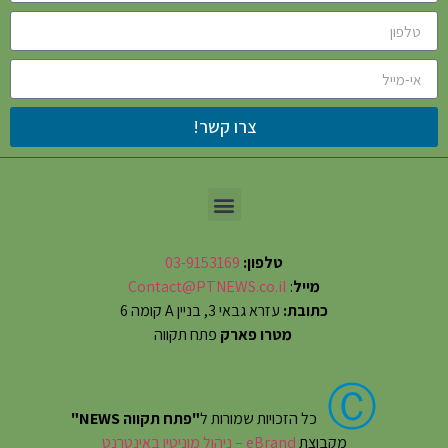
צרו קשר!
טלפון:
03-9153169
מייל
:
Contact@PTNEWS.co.il
כתובת:
עזרא גבאי 3, בניין A קומה 6
מטרו פארק
פתח תקווה
Ⓒ
כל הזכויות שמורות ל
"פתח תקווה NEWS"
מקבוצת
eBrand – ניהול מוניטין באינטרנט