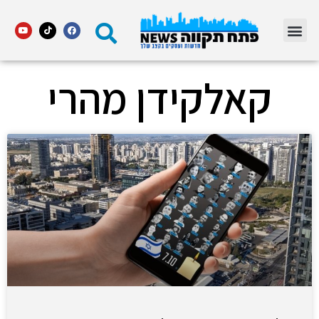
מדור STARS פתח תקווה
קאלקידן מהרי